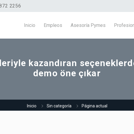
872 2256
Inicio
Empleos
Asesoría Pymes
Profesio
kleriyle kazandıran seçenekle
demo öne çıkar
Inicio
Sin categoría
Página actual