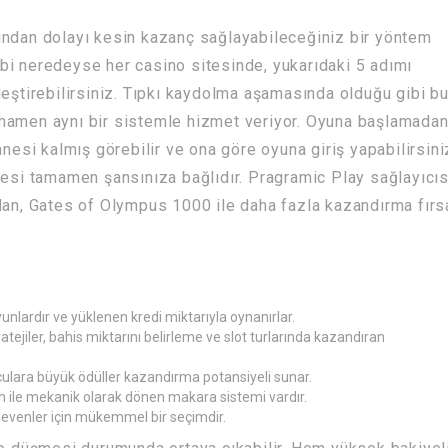
ından dolayı kesin kazanç sağlayabileceğiniz bir yöntem
bi neredeyse her casino sitesinde, yukarıdaki 5 adımı
leştirebilirsiniz. Tıpkı kaydolma aşamasında olduğu gibi b
mamen aynı bir sistemle hizmet veriyor. Oyuna başlamada
nesi kalmış görebilir ve ona göre oyuna giriş yapabilirsini
mesi tamamen şansınıza bağlıdır. Pragramic Play sağlayıcı
lan, Gates of Olympus 1000 ile daha fazla kazandırma fırs
nlardır ve yüklenen kredi miktarıyla oynanırlar.
ejiler, bahis miktarını belirleme ve slot turlarında kazandıran
nculara büyük ödüller kazandırma potansiyeli sunar.
em ile mekanik olarak dönen makara sistemi vardır.
evenler için mükemmel bir seçimdir.