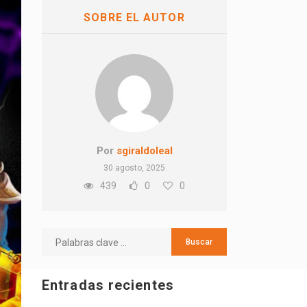
SOBRE EL AUTOR
Por
sgiraldoleal
30 agosto, 2025
439
0
0
Entradas recientes