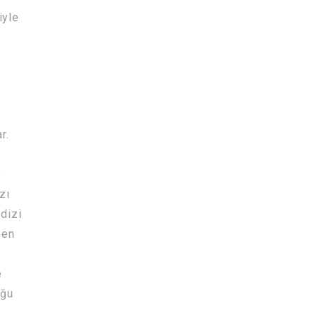
iyle
r.
e
zı
 dizi
 en
e
uğu