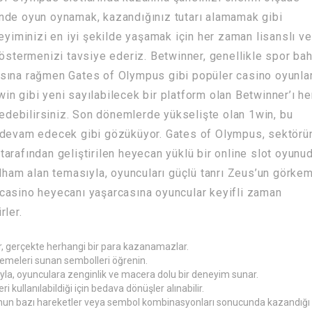
erinde oyun oynamak, kazandığınız tutarı alamamak gibi
eyiminizi en iyi şekilde yaşamak için her zaman lisanslı ve
göstermenizi tavsiye ederiz. Betwinner, genellikle spor bah
sına rağmen Gates of Olympus gibi popüler casino oyunla
1win gibi yeni sayılabilecek bir platform olan Betwinner’ı h
 edebilirsiniz. Son dönemlerde yükselişte olan 1win, bu
e devam edecek gibi gözüküyor. Gates of Olympus, sektörü
rafından geliştirilen heyecan yüklü bir online slot oyunud
lham alan temasıyla, oyuncuları güçlü tanrı Zeus’un görkem
casino heyecanı yaşarcasına oyuncular keyifli zaman
rler.
r, gerçekte herhangi bir para kazanamazlar.
emeleri sunan sembolleri öğrenin.
ıyla, oyunculara zenginlik ve macera dolu bir deneyim sunar.
kullanılabildiği için bedava dönüşler alınabilir.
cunun bazı hareketler veya sembol kombinasyonları sonucunda kazandığı