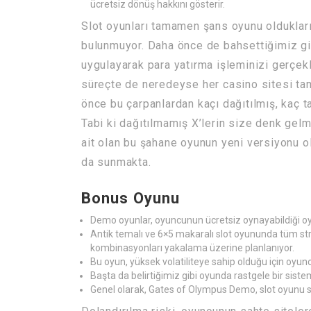
ücretsiz dönüş hakkını gösterir.
Slot oyunları tamamen şans oyunu olduklar
bulunmuyor. Daha önce de bahsettiğimiz gi
uygulayarak para yatırma işleminizi gerçek
süreçte de neredeyse her casino sitesi ta
önce bu çarpanlardan kaçı dağıtılmış, kaç ta
Tabi ki dağıtılmamış X’lerin size denk gel
ait olan bu şahane oyunun yeni versiyonu o
da sunmakta.
Bonus Oyunu
Demo oyunlar, oyuncunun ücretsiz oynayabildiği oyu
Antik temalı ve 6×5 makaralı slot oyununda tüm strat
kombinasyonları yakalama üzerine planlanıyor.
Bu oyun, yüksek volatiliteye sahip olduğu için oyu
Başta da belirtiğimiz gibi oyunda rastgele bir sist
Genel olarak, Gates of Olympus Demo, slot oyunu s