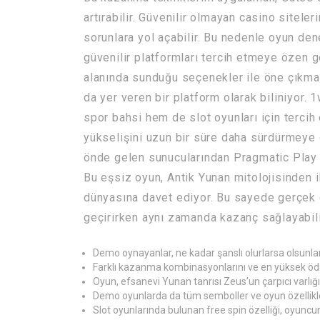
artırabilir. Güvenilir olmayan casino sitel
sorunlara yol açabilir. Bu nedenle oyun den
güvenilir platformları tercih etmeye özen 
alanında sunduğu seçenekler ile öne çıkma
da yer veren bir platform olarak biliniyor. 
spor bahsi hem de slot oyunları için tercih
yükselişini uzun bir süre daha sürdürmey
önde gelen sunucularından Pragmatic Play ta
Bu eşsiz oyun, Antik Yunan mitolojisinden i
dünyasına davet ediyor. Bu sayede gerçek 
geçirirken aynı zamanda kazanç sağlayabili
Demo oynayanlar, ne kadar şanslı olurlarsa olsunla
Farklı kazanma kombinasyonlarını ve en yüksek öd
Oyun, efsanevi Yunan tanrısı Zeus’un çarpıcı varlığ
Demo oyunlarda da tüm semboller ve oyun özellikleri 
Slot oyunlarında bulunan free spin özelliği, oyun