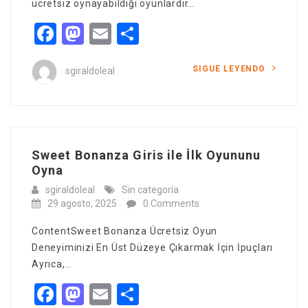
ücretsiz oynayabildiği oyunlardır…
Facebook
Mastodon
Email
Compartir
SIGUE LEYENDO
sgiraldoleal
Sweet Bonanza Giris ile İlk Oyununu
Oyna
sgiraldoleal
Sin categoría
29 agosto, 2025
0 Comments
ContentSweet Bonanza Ücretsiz Oyun
Deneyiminizi En Üst Düzeye Çıkarmak İçin İpuçları
Ayrıca,…
Facebook
Mastodon
Email
Compartir