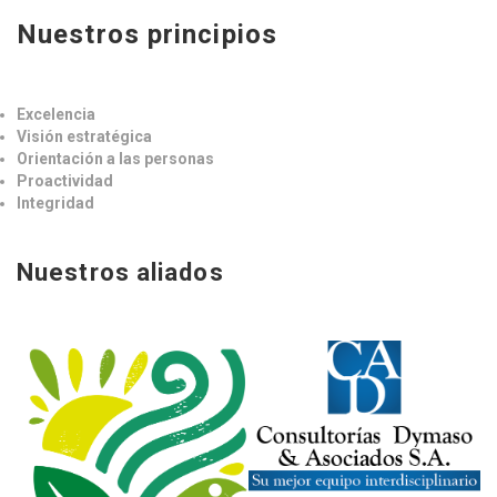
Nuestros principios
Excelencia
Visión estratégica
Orientación a las personas
Proactividad
Integridad
Nuestros aliados