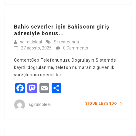
Bahis severler için Bahiscom giriş
adresiyle bonus...
sgiraldoleal
Sin categoría
27 agosto, 2025
0 Comments
ContentCep Telefonunuzu Doğrulayın Sistemde
kayıtlı doğrulanmış telefon numaranız güvenlik
süreçlerinin önemli bir…
Facebook
Mastodon
Email
Compartir
SIGUE LEYENDO
sgiraldoleal