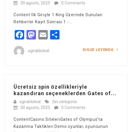
30 agosto, 2025
0 Comments
Content İlk Girişte 1 King Üzerinde Sunulan
Rehberler Kayıt Sonrası 1 -…
Facebook
Mastodon
Email
Compartir
SIGUE LEYENDO
sgiraldoleal
Ücretsiz spin özellikleriyle
kazandıran seçeneklerden Gates of...
sgiraldoleal
Sin categoría
30 agosto, 2025
0 Comments
ContentCasino SiteleriGates of Olympus’ta
Kazanma Taktikleri Demo oyunlar, oyuncunun