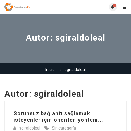
0
Autor:
sgiraldoleal
Inicio
sgiraldoleal
Autor:
sgiraldoleal
Sorunsuz bağlantı sağlamak
isteyenler için önerilen yöntem...
sgiraldoleal
Sin categoría