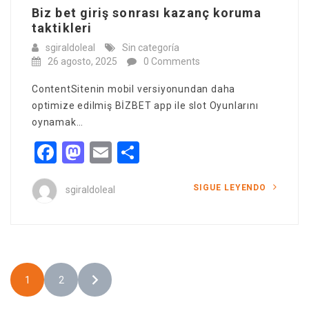
Biz bet giriş sonrası kazanç koruma
taktikleri
sgiraldoleal
Sin categoría
26 agosto, 2025
0 Comments
ContentSitenin mobil versiyonundan daha
optimize edilmiş BİZBET app ile slot Oyunlarını
oynamak…
Facebook
Mastodon
Email
Compartir
SIGUE LEYENDO
sgiraldoleal
1
2