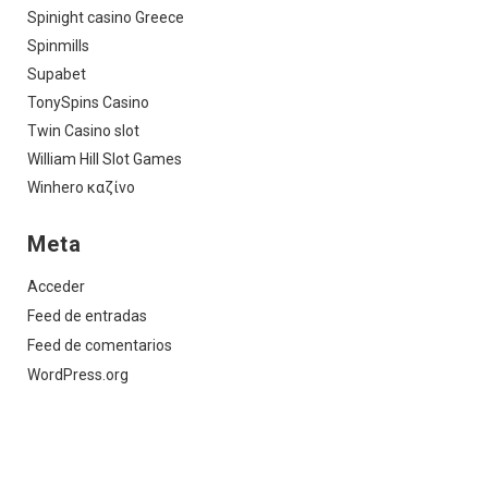
Spinight casino Greece
Spinmills
Supabet
TonySpins Casino
Twin Casino slot
William Hill Slot Games
Winhero καζίνο
Meta
Acceder
Feed de entradas
Feed de comentarios
WordPress.org