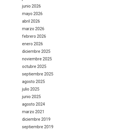
junio 2026
mayo 2026
abril 2026
marzo 2026
febrero 2026
enero 2026
diciembre 2025
noviembre 2025
octubre 2025
septiembre 2025
agosto 2025
julio 2025
junio 2025
agosto 2024
marzo 2021
diciembre 2019
septiembre 2019