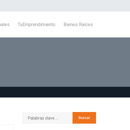
nales
TuEmprendimiento
Bienes Raíces