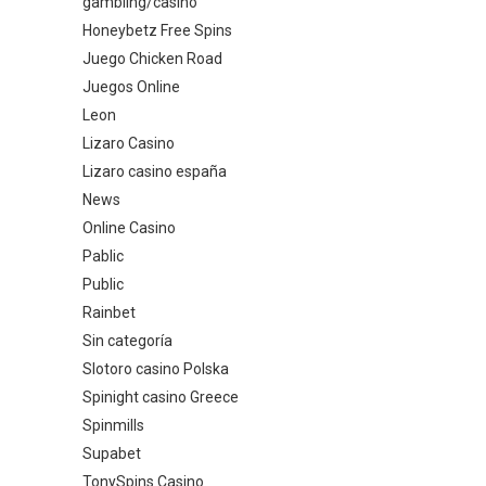
gambling/casino
Honeybetz Free Spins
Juego Chicken Road
Juegos Online
Leon
Lizaro Casino
Lizaro casino españa
News
Online Casino
Pablic
Public
Rainbet
Sin categoría
Slotoro casino Polska
Spinight casino Greece
Spinmills
Supabet
TonySpins Casino