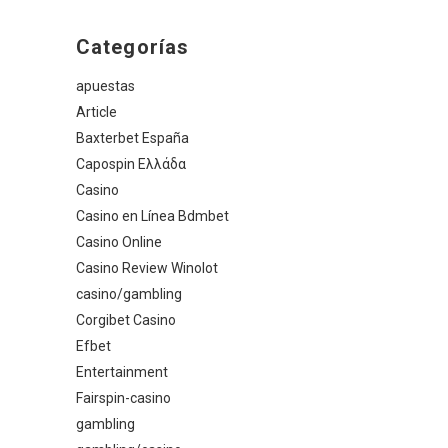
Categorías
apuestas
Article
Baxterbet España
Capospin Ελλάδα
Casino
Casino en Línea Bdmbet
Casino Online
Casino Review Winolot
casino/gambling
Corgibet Casino
Efbet
Entertainment
Fairspin-casino
gambling