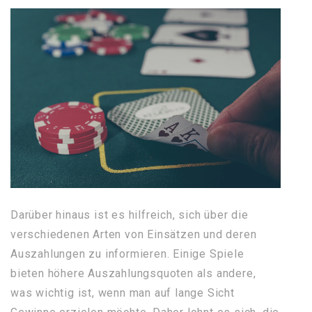
Darüber hinaus ist es hilfreich, sich über die
verschiedenen Arten von Einsätzen und deren
Auszahlungen zu informieren. Einige Spiele
bieten höhere Auszahlungsquoten als andere,
was wichtig ist, wenn man auf lange Sicht