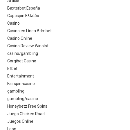
Article
Baxterbet España
Capospin Ελλάδα
Casino
Casino en Línea Bdmbet
Casino Online
Casino Review Winolot
casino/gambling
Corgibet Casino
Efbet
Entertainment
Fairspin-casino
gambling
gambling/casino
Honeybetz Free Spins
Juego Chicken Road
Juegos Online
Leon