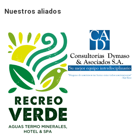
Nuestros aliados