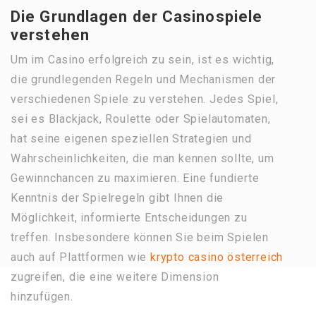
Die Grundlagen der Casinospiele
verstehen
Um im Casino erfolgreich zu sein, ist es wichtig,
die grundlegenden Regeln und Mechanismen der
verschiedenen Spiele zu verstehen. Jedes Spiel,
sei es Blackjack, Roulette oder Spielautomaten,
hat seine eigenen speziellen Strategien und
Wahrscheinlichkeiten, die man kennen sollte, um
Gewinnchancen zu maximieren. Eine fundierte
Kenntnis der Spielregeln gibt Ihnen die
Möglichkeit, informierte Entscheidungen zu
treffen. Insbesondere können Sie beim Spielen
auch auf Plattformen wie
krypto casino österreich
zugreifen, die eine weitere Dimension
hinzufügen.