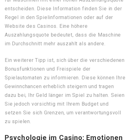
entscheiden. Diese Information finden Sie in der
Regel in den Spielinformationen oder auf der
Website des Casinos. Eine höhere
Auszahlungsquote bedeutet, dass die Maschine
im Durchschnitt mehr auszahlt als andere.
Ein weiterer Tipp ist, sich über die verschiedenen
Bonusfunktionen und Freispiele der
Spielautomaten zu informieren. Diese können Ihre
Gewinnchancen erheblich steigern und tragen
dazu bei, Ihr Geld länger im Spiel zu halten. Seien
Sie jedoch vorsichtig mit Ihrem Budget und
setzen Sie sich Grenzen, um verantwortungsvoll
zu spielen.
Psychologie im Casino: Emotionen