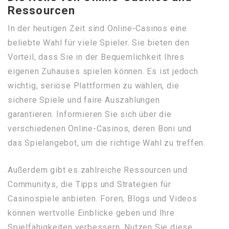
Ressourcen
In der heutigen Zeit sind Online-Casinos eine
beliebte Wahl für viele Spieler. Sie bieten den
Vorteil, dass Sie in der Bequemlichkeit Ihres
eigenen Zuhauses spielen können. Es ist jedoch
wichtig, seriöse Plattformen zu wählen, die
sichere Spiele und faire Auszahlungen
garantieren. Informieren Sie sich über die
verschiedenen Online-Casinos, deren Boni und
das Spielangebot, um die richtige Wahl zu treffen.
Außerdem gibt es zahlreiche Ressourcen und
Communitys, die Tipps und Strategien für
Casinospiele anbieten. Foren, Blogs und Videos
können wertvolle Einblicke geben und Ihre
Spielfähigkeiten verbessern. Nutzen Sie diese