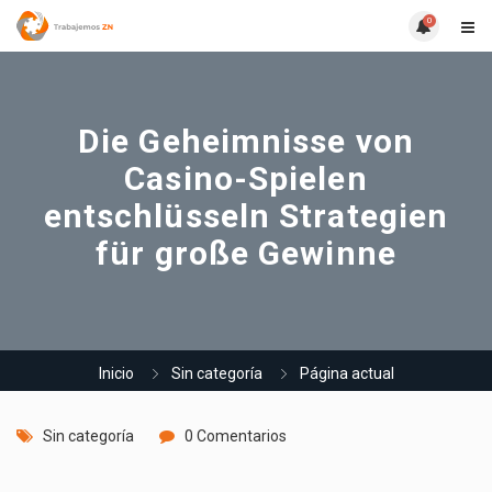
0
Die Geheimnisse von
Casino-Spielen
entschlüsseln Strategien
für große Gewinne
Inicio
Sin categoría
Página actual
Sin categoría
0 Comentarios