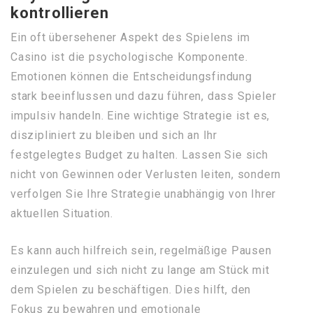
kontrollieren
Ein oft übersehener Aspekt des Spielens im
Casino ist die psychologische Komponente.
Emotionen können die Entscheidungsfindung
stark beeinflussen und dazu führen, dass Spieler
impulsiv handeln. Eine wichtige Strategie ist es,
diszipliniert zu bleiben und sich an Ihr
festgelegtes Budget zu halten. Lassen Sie sich
nicht von Gewinnen oder Verlusten leiten, sondern
verfolgen Sie Ihre Strategie unabhängig von Ihrer
aktuellen Situation.
Es kann auch hilfreich sein, regelmäßige Pausen
einzulegen und sich nicht zu lange am Stück mit
dem Spielen zu beschäftigen. Dies hilft, den
Fokus zu bewahren und emotionale