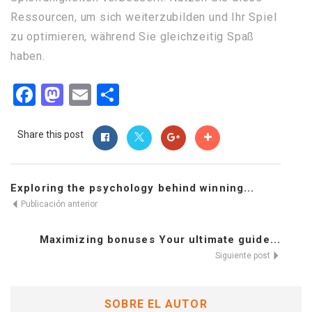
Ressourcen, um sich weiterzubilden und Ihr Spiel
zu optimieren, während Sie gleichzeitig Spaß
haben.
Facebook
Mastodon
Email
Compartir
Share this post
Exploring the psychology behind winning...
Publicación anterior
Maximizing bonuses Your ultimate guide...
Siguiente post
SOBRE EL AUTOR