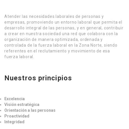
Atender las necesidades laborales de personas y
empresas, promoviendo un entorno laboral que permita el
desarrollo integral de las personas, y en general, contribuir
a crear en nuestra sociedad una red que colabora con la
organización de manera optimizada, ordenada y
controlada de la fuerza laboral en la Zona Norte, siendo
referentes en el reclutamiento y movimiento de esa
fuerza laboral.
Nuestros principios
Excelencia
Visión estratégica
Orientación a las personas
Proactividad
Integridad