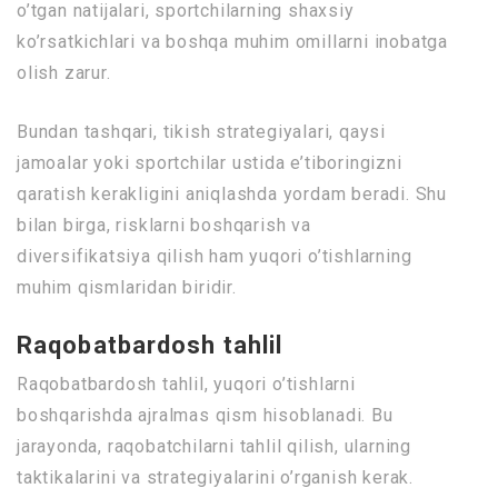
o’tgan natijalari, sportchilarning shaxsiy
ko’rsatkichlari va boshqa muhim omillarni inobatga
olish zarur.
Bundan tashqari, tikish strategiyalari, qaysi
jamoalar yoki sportchilar ustida e’tiboringizni
qaratish kerakligini aniqlashda yordam beradi. Shu
bilan birga, risklarni boshqarish va
diversifikatsiya qilish ham yuqori o’tishlarning
muhim qismlaridan biridir.
Raqobatbardosh tahlil
Raqobatbardosh tahlil, yuqori o’tishlarni
boshqarishda ajralmas qism hisoblanadi. Bu
jarayonda, raqobatchilarni tahlil qilish, ularning
taktikalarini va strategiyalarini o’rganish kerak.