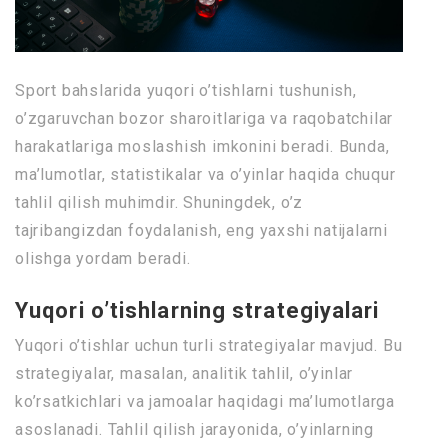
Sport bahslarida yuqori o’tishlarni tushunish,
o’zgaruvchan bozor sharoitlariga va raqobatchilar
harakatlariga moslashish imkonini beradi. Bunda,
ma’lumotlar, statistikalar va o’yinlar haqida chuqur
tahlil qilish muhimdir. Shuningdek, o’z
tajribangizdan foydalanish, eng yaxshi natijalarni
olishga yordam beradi.
Yuqori o’tishlarning strategiyalari
Yuqori o’tishlar uchun turli strategiyalar mavjud. Bu
strategiyalar, masalan, analitik tahlil, o’yinlar
ko’rsatkichlari va jamoalar haqidagi ma’lumotlarga
asoslanadi. Tahlil qilish jarayonida, o’yinlarning