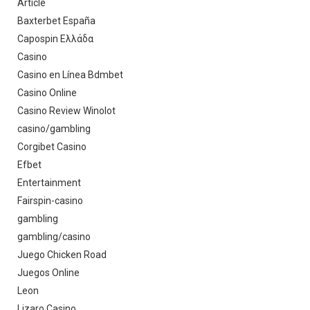
Article
Baxterbet España
Capospin Ελλάδα
Casino
Casino en Línea Bdmbet
Casino Online
Casino Review Winolot
casino/gambling
Corgibet Casino
Efbet
Entertainment
Fairspin-casino
gambling
gambling/casino
Juego Chicken Road
Juegos Online
Leon
Lizaro Casino