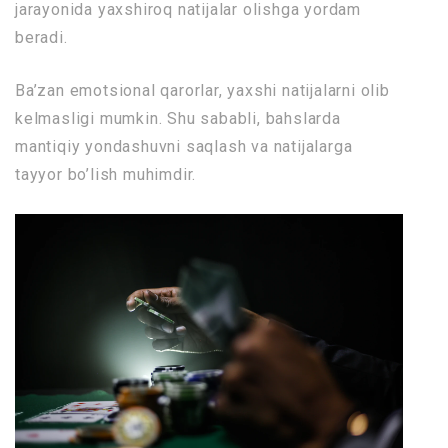
jarayonida yaxshiroq natijalar olishga yordam
beradi.
Ba’zan emotsional qarorlar, yaxshi natijalarni olib
kelmasligi mumkin. Shu sababli, bahslarda
mantiqiy yondashuvni saqlash va natijalarga
tayyor bo’lish muhimdir.