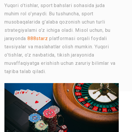
Yuqori o’tishlar, sport bahslari sohasida juda
muhim rol o’ynaydi. Bu tushuncha, sport
musobaqalarida g’alaba qozonish uchun turli
strategiyalarni o’z ichiga oladi. Misol uchun, bu
jarayonda
888starz
platformasi orqali foydali
tavsiyalar va maslahatlar olish mumkin. Yuqori
o’tishlar, o’z navbatida, tikish jarayonida
muvaffaqiyatga erishish uchun zaruriy bilimlar va
tajriba talab qiladi.