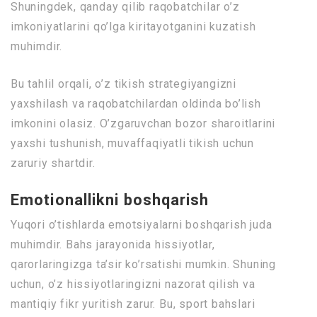
Shuningdek, qanday qilib raqobatchilar o’z
imkoniyatlarini qo’lga kiritayotganini kuzatish
muhimdir.
Bu tahlil orqali, o’z tikish strategiyangizni
yaxshilash va raqobatchilardan oldinda bo’lish
imkonini olasiz. O’zgaruvchan bozor sharoitlarini
yaxshi tushunish, muvaffaqiyatli tikish uchun
zaruriy shartdir.
Emotionallikni boshqarish
Yuqori o’tishlarda emotsiyalarni boshqarish juda
muhimdir. Bahs jarayonida hissiyotlar,
qarorlaringizga ta’sir ko’rsatishi mumkin. Shuning
uchun, o’z hissiyotlaringizni nazorat qilish va
mantiqiy fikr yuritish zarur. Bu, sport bahslari