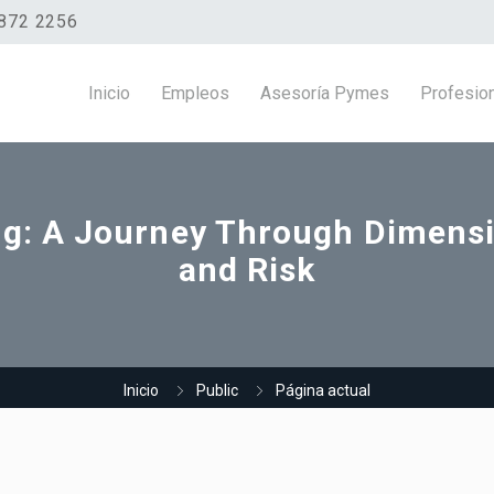
872 2256
Inicio
Empleos
Asesoría Pymes
Profesio
ng: A Journey Through Dimensi
and Risk
Inicio
Public
Página actual