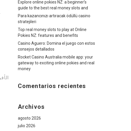
Explore online pokies NZ: a beginner’s
guide to the best real money slots and
واجتماعية. في بعض الأحيان، يمكن أن يؤثر الإدمان على مناحي الحياة المختل
Para kazancınızı artıracak ödüllü casino
stratejileri
Top real money slots to play at Online
Pokies NZ: features and benefits
Casino Aguero: Domina el juego con estos
consejos detallados
Rocket Casino Australia mobile app: your
gateway to exciting online pokies and real
money
الأف
Comentarios recientes
Archivos
agosto 2026
julio 2026