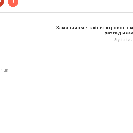
Заманчивые тайны игрового 
разгадывае
Siguiente 
r un