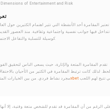
 Dimensions of Entertainment and Risk
تعر
تعتبر المقامرة أحد الأنشطة التي تثير اهتمام الكثيرين حول ال
تتداخل فيها جوانب نفسية واجتماعية وثقافية. منذ العصور القد
كوسيلة للتسلية والتفاعل الاجتماعي، مما جعلها جزءاً لا يتجزأ من تقاليد متعددة.
تقدم المقامرة المتعة والإثارة، حيث يسعى الناس لتحقيق الفو
لحظ. لذلك كانت ترتبط المقامرة في الكثير من الأحيان بالاحتفال
التي تتيح لهم اللعب
1xbet
مجرد نشاط فردي. من بين الخيارات المت
لى الرغم من أن المقامرة قد تقدم للشخص متعة وقتية، إلا أنها