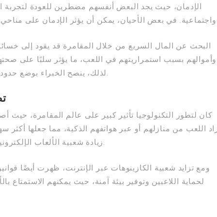
الإدمان، حيث يجد البعض أنفسهم مضطرين للعودة لتجربة 
فة، مثل العلاقات الأسرية والعمل.
البحث عن المال السريع من خلال المقامرة قد يقود إلى خسائر
وأموالهم بسبب استمراريتهم في اللعب، ما يؤثر سلبًا على صحتهم
لذلك، ينصح الخبراء بوضع حدود والاعتدال عند المشاركة في مثل هذه الأنشطة.
تط
كان لتطور التكنولوجيا تأثير كبير على عالم المقامرة، حيث أص
راد اللعب من منازلهم أو عبر هواتفهم الذكية، مما جعلها أكثر
زيادة شعبية الألعاب الإلكترونية، حيث يجد الكثيرون فيها ملاذًا للتسلية والربح.
ومع تزايد شعبية الكازينوهات عبر الإنترنت، ظهرت أيضًا قواني
لحماية اللاعبين وتوفير بيئة آمنة، حيث يمكنهم الاستمتاع با