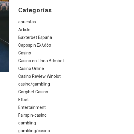
Categorías
apuestas
Article
Baxterbet España
Capospin Ελλάδα
Casino
Casino en Línea Bdmbet
Casino Online
Casino Review Winolot
casino/gambling
Corgibet Casino
Efbet
Entertainment
Fairspin-casino
gambling
gambling/casino