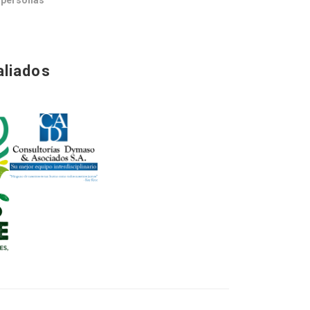
s personas
aliados