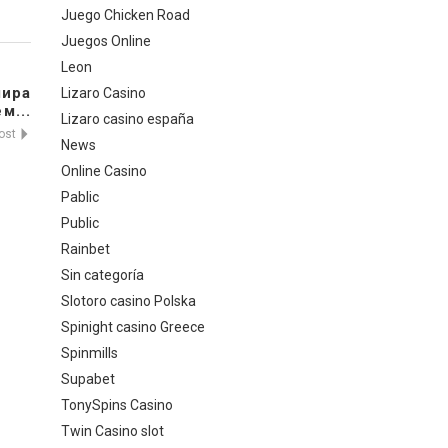
Juego Chicken Road
Juegos Online
Leon
мира
Lizaro Casino
м...
Lizaro casino españa
post
News
Online Casino
Pablic
Public
Rainbet
Sin categoría
Slotoro casino Polska
Spinight casino Greece
Spinmills
Supabet
TonySpins Casino
Twin Casino slot