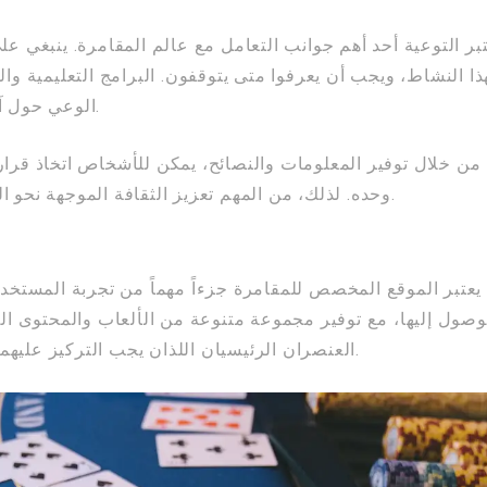
تبر التوعية أحد أهم جوانب التعامل مع عالم المقامرة. ينبغي عل
ذا النشاط، ويجب أن يعرفوا متى يتوقفون. البرامج التعليمية والم
الوعي حول آثار المقامرة وأساليب التعامل معها بشكل آمن.
من خلال توفير المعلومات والنصائح، يمكن للأشخاص اتخاذ قرارات
وحده. لذلك، من المهم تعزيز الثقافة الموجهة نحو التوعية والتفكير النقدي تجاه المقامرة وتأثيراتها.
يعتبر الموقع المخصص للمقامرة جزءاً مهماً من تجربة المست
وصول إليها، مع توفير مجموعة متنوعة من الألعاب والمحتوى الذي
العنصران الرئيسيان اللذان يجب التركيز عليهما لجذب اللاعبين الجدد وتحفيزهم على الانضمام.