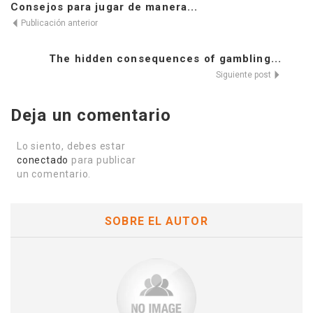
Consejos para jugar de manera...
Publicación anterior
The hidden consequences of gambling...
Siguiente post
Deja un comentario
Lo siento, debes estar
conectado
para publicar
un comentario.
SOBRE EL AUTOR