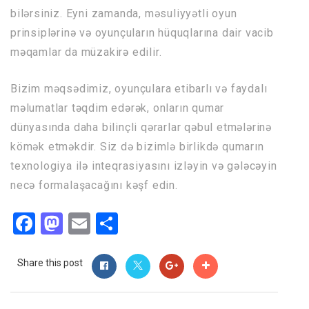
bilərsiniz. Eyni zamanda, məsuliyyətli oyun
prinsiplərinə və oyunçuların hüquqlarına dair vacib
məqamlar da müzakirə edilir.
Bizim məqsədimiz, oyunçulara etibarlı və faydalı
məlumatlar təqdim edərək, onların qumar
dünyasında daha bilinçli qərarlar qəbul etmələrinə
kömək etməkdir. Siz də bizimlə birlikdə qumarın
texnologiya ilə inteqrasiyasını izləyin və gələcəyin
necə formalaşacağını kəşf edin.
Facebook
Mastodon
Email
Compartir
Share this post