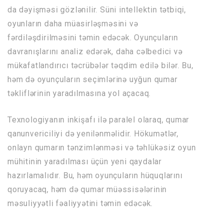
da dəyişməsi gözlənilir. Süni intellektin tətbiqi,
oyunların daha müasirləşməsini və
fərdiləşdirilməsini təmin edəcək. Oyunçuların
davranışlarını analiz edərək, daha cəlbedici və
mükafatlandırıcı təcrübələr təqdim edilə bilər. Bu,
həm də oyunçuların seçimlərinə uyğun qumar
təkliflərinin yaradılmasına yol açacaq.
Texnologiyanın inkişafı ilə paralel olaraq, qumar
qanunvericiliyi də yenilənməlidir. Hökumətlər,
onlayn qumarın tənzimlənməsi və təhlükəsiz oyun
mühitinin yaradılması üçün yeni qaydalar
hazırlamalıdır. Bu, həm oyunçuların hüquqlarını
qoruyacaq, həm də qumar müəssisələrinin
məsuliyyətli fəaliyyətini təmin edəcək.