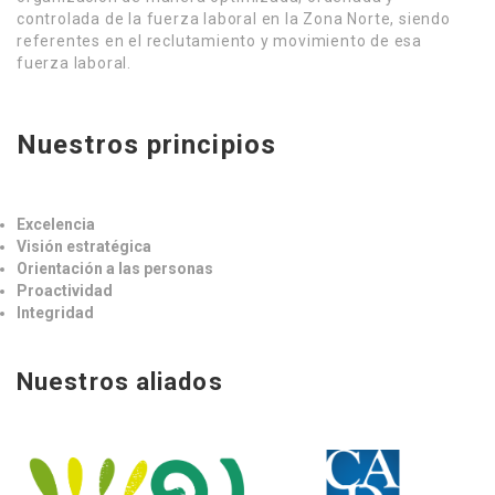
controlada de la fuerza laboral en la Zona Norte, siendo
referentes en el reclutamiento y movimiento de esa
fuerza laboral.
Nuestros principios
Excelencia
Visión estratégica
Orientación a las personas
Proactividad
Integridad
Nuestros aliados