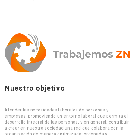
Nuestro objetivo
Atender las necesidades laborales de personas y
empresas, promoviendo un entorno laboral que permita el
desarrollo integral de las personas, y en general, contribuir
a crear en nuestra sociedad una red que colabora con la
organización de manera optimizada, ordenada y