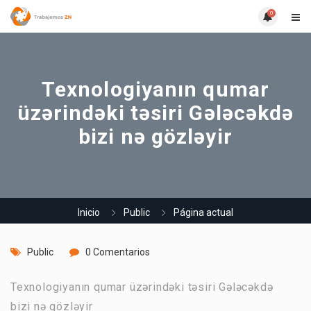
0
Texnologiyanın qumar
üzərindəki təsiri Gələcəkdə
bizi nə gözləyir
Inicio
Public
Página actual
Public
0 Comentarios
Texnologiyanın qumar üzərindəki təsiri Gələcəkdə
bizi nə gözləyir