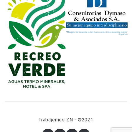
Trabajemos ZN - ®2021