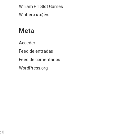
William Hill Slot Games
Winhero καζίνο
Meta
Acceder
Feed de entradas
Feed de comentarios
WordPress.org
ξη