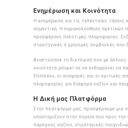
Ενημέρωση και Κοινότητα
Η ενημέρωση για τις τελευταίες τάσεις 
σημαντική. Η παρακολούθηση σχετικών π
προσφέρουν πολύτιμες πληροφορίες. Συζ
στρατηγικές ή χρήσιμες συμβουλές που δ
Αναπτύσσσε τη δικτύωση σου με άλλους π
κοινότητα μπορεί να σε ενθαρρύνει να π
Επιπλέον, οι αναφορές και οι κριτικές 
πληροφορίες για διάφορα καζίνο και παιχ
Η Δική μας Πλατφόρμα
Στην πλατφόρμα μας, προσφέρουμε μια σ
υποστηρίξουν στην πορεία σου προς την 
παρόχους καζίνο, στρατηγικές παιχνιδιώ