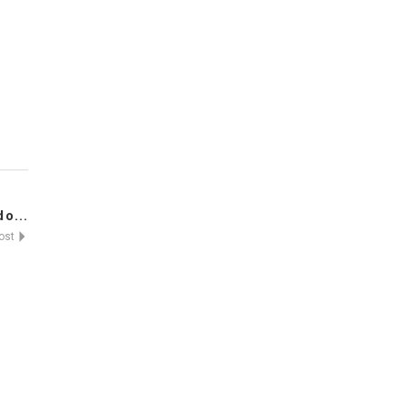
o...
post