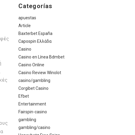
Categorías
apuestas
Article
Baxterbet España
υφές
Capospin Ελλάδα
Casino
Casino en Línea Bdmbet
ή
Casino Online
.
Casino Review Winolot
κές
casino/gambling
Corgibet Casino
Efbet
Entertainment
Fairspin-casino
gambling
ρους
gambling/casino
θα