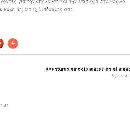
γοντες για την απόλαυση και την επιτυχία στα καζίνο.
ε κάθε βήμα της διαδρομής σας.
Aventuras emocionantes en el mund
Siguiente 
r un