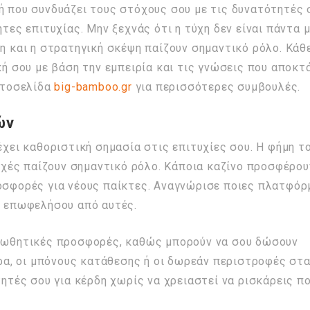
 που συνδυάζει τους στόχους σου με τις δυνατότητές 
τες επιτυχίας. Μην ξεχνάς ότι η τύχη δεν είναι πάντα 
η και η στρατηγική σκέψη παίζουν σημαντικό ρόλο. Κάθ
ή σου με βάση την εμπειρία και τις γνώσεις που αποκτ
ιστοσελίδα
big-bamboo.gr
για περισσότερες συμβουλές.
ών
έχει καθοριστική σημασία στις επιτυχίες σου. Η φήμη τ
ροχές παίζουν σημαντικό ρόλο. Κάποια καζίνο προσφέρου
οσφορές για νέους παίκτες. Αναγνώρισε ποιες πλατφόρ
ι επωφελήσου από αυτές.
ροωθητικές προσφορές, καθώς μπορούν να σου δώσουν
ερα, οι μπόνους κατάθεσης ή οι δωρεάν περιστροφές στ
τητές σου για κέρδη χωρίς να χρειαστεί να ρισκάρεις π