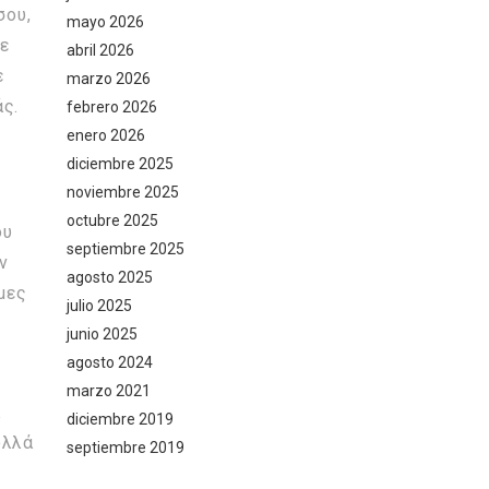
σου,
mayo 2026
με
abril 2026
ε
marzo 2026
άς.
febrero 2026
enero 2026
diciembre 2025
noviembre 2025
octubre 2025
ου
septiembre 2025
ν
agosto 2025
μες
julio 2025
junio 2025
agosto 2024
marzo 2021
α
diciembre 2019
ολλά
septiembre 2019