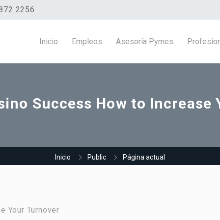
872 2256
Inicio
Empleos
Asesoría Pymes
Profesio
sino Success How to Increase
Inicio
Public
Página actual
e Your Turnover