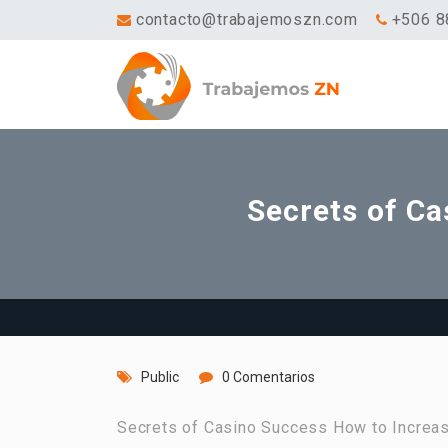
contacto@trabajemoszn.com
+506 8
Secrets of Ca
Public
0 Comentarios
Secrets of Casino Success How to Increas