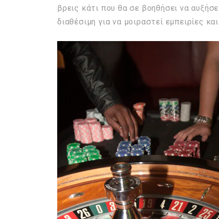
βρεις κάτι που θα σε βοηθήσει να αυξήσε
διαθέσιμη για να μοιραστεί εμπειρίες και