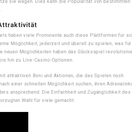
tze sie wagen. Dies kann die Popularität von bestimmten
.
ttraktivität
s haben viele Prominente auch diese Plattformen für si
me Möglichkeit, jederzeit und überall zu spielen, was für
ese neuen Möglichkeiten haben das Glücksspiel revolutionie
bis hin zu Live-Casino-Optionen.
it attraktiven Boni und Aktionen, die das Spielen noch
nach einer schnellen Möglichkeit suchen, ihren Adrenalink
ders ansprechend. Die Einfachheit und Zugänglichkeit des
orzugten Wahl für viele gemacht.