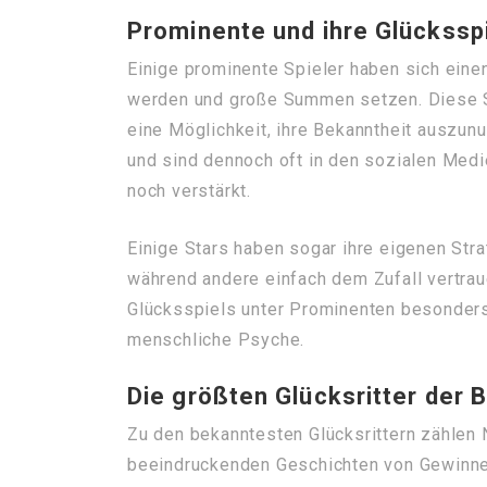
Prominente und ihre Glückss
Einige prominente Spieler haben sich ein
werden und große Summen setzen. Diese Sp
eine Möglichkeit, ihre Bekanntheit auszunu
und sind dennoch oft in den sozialen Medi
noch verstärkt.
Einige Stars haben sogar ihre eigenen Stra
während andere einfach dem Zufall vertra
Glücksspiels unter Prominenten besonders 
menschliche Psyche.
Die größten Glücksritter der 
Zu den bekanntesten Glücksrittern zählen N
beeindruckenden Geschichten von Gewinnen