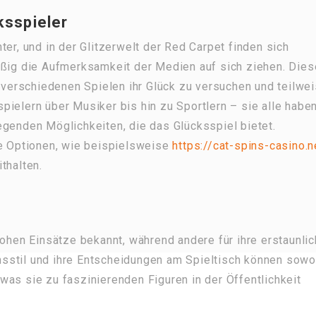
ksspieler
ter, und in der Glitzerwelt der Red Carpet finden sich
äßig die Aufmerksamkeit der Medien auf sich ziehen. Dies
n verschiedenen Spielen ihr Glück zu versuchen und teilwe
pielern über Musiker bis hin zu Sportlern – sie alle habe
egenden Möglichkeiten, die das Glücksspiel bietet.
le Optionen, wie beispielsweise
https://cat-spins-casino.n
thalten.
hohen Einsätze bekannt, während andere für ihre erstaunli
sstil und ihre Entscheidungen am Spieltisch können sowo
was sie zu faszinierenden Figuren in der Öffentlichkeit