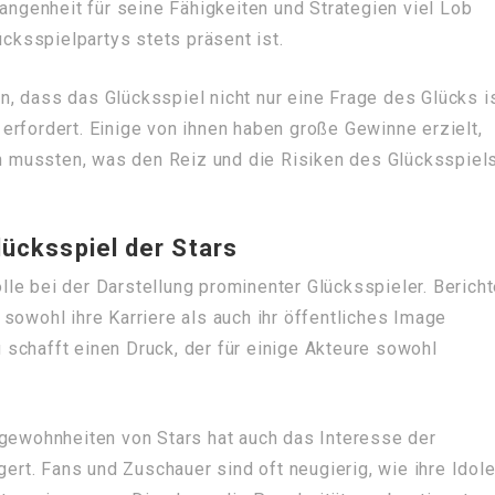
gangenheit für seine Fähigkeiten und Strategien viel Lob
ücksspielpartys stets präsent ist.
, dass das Glücksspiel nicht nur eine Frage des Glücks is
erfordert. Einige von ihnen haben große Gewinne erzielt,
 mussten, was den Reiz und die Risiken des Glücksspiel
lücksspiel der Stars
le bei der Darstellung prominenter Glücksspieler. Berich
sowohl ihre Karriere als auch ihr öffentliches Image
schafft einen Druck, der für einige Akteure sowohl
lgewohnheiten von Stars hat auch das Interesse der
gert. Fans und Zuschauer sind oft neugierig, wie ihre Idol