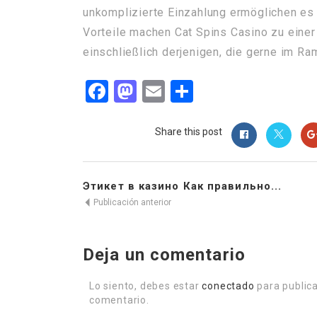
unkomplizierte Einzahlung ermöglichen es 
Vorteile machen Cat Spins Casino zu einer 
einschließlich derjenigen, die gerne im Ra
Facebook
Mastodon
Email
Compartir
Share this post
Этикет в казино Как правильно...
Publicación anterior
Deja un comentario
Lo siento, debes estar
conectado
para publica
comentario.