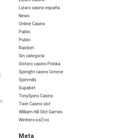
Lizaro casino españa
News
Online Casino
Pablic
Public
Rainbet
Sin categoría
Slotoro casino Polska
Spinight casino Greece
d
Spinmills
Supabet
TonySpins Casino
er
Twin Casino slot
William Hill Slot Games
Winhero καζίνο
Meta