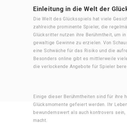
Einleitung in die Welt der Glüc
Die Welt des Glücksspiels hat viele Gesich
zahlreiche prominente Spieler, die regelm
Glücksritter nutzen ihre Berühmtheit, um i
gewaltige Gewinne zu erzielen. Von Schaus
eine Schwäche für das Risiko und die aufr
Besonders online gibt es mittlerweile vie
die verlockende Angebote für Spieler berei
Einige dieser Berühmtheiten sind für ihre 
Glücksmomente gefeiert werden. Ihr Leben
bewundernswert als auch kontrovers sein, 
macht.