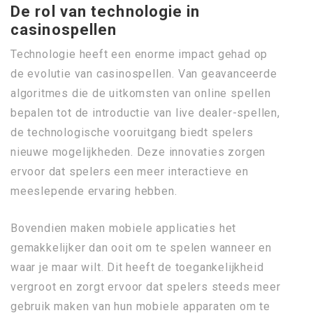
De rol van technologie in
casinospellen
Technologie heeft een enorme impact gehad op
de evolutie van casinospellen. Van geavanceerde
algoritmes die de uitkomsten van online spellen
bepalen tot de introductie van live dealer-spellen,
de technologische vooruitgang biedt spelers
nieuwe mogelijkheden. Deze innovaties zorgen
ervoor dat spelers een meer interactieve en
meeslepende ervaring hebben.
Bovendien maken mobiele applicaties het
gemakkelijker dan ooit om te spelen wanneer en
waar je maar wilt. Dit heeft de toegankelijkheid
vergroot en zorgt ervoor dat spelers steeds meer
gebruik maken van hun mobiele apparaten om te