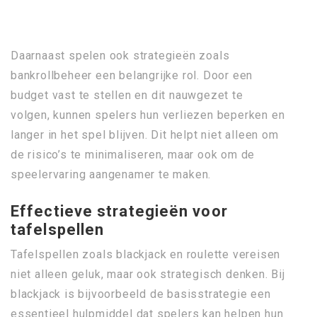
Daarnaast spelen ook strategieën zoals
bankrollbeheer een belangrijke rol. Door een
budget vast te stellen en dit nauwgezet te
volgen, kunnen spelers hun verliezen beperken en
langer in het spel blijven. Dit helpt niet alleen om
de risico’s te minimaliseren, maar ook om de
speelervaring aangenamer te maken.
Effectieve strategieën voor
tafelspellen
Tafelspellen zoals blackjack en roulette vereisen
niet alleen geluk, maar ook strategisch denken. Bij
blackjack is bijvoorbeeld de basisstrategie een
essentieel hulpmiddel dat spelers kan helpen hun