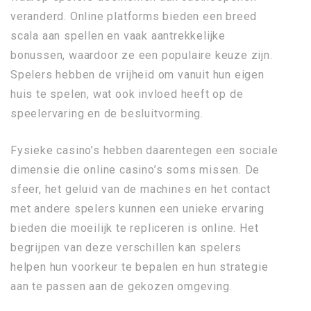
veranderd. Online platforms bieden een breed
scala aan spellen en vaak aantrekkelijke
bonussen, waardoor ze een populaire keuze zijn.
Spelers hebben de vrijheid om vanuit hun eigen
huis te spelen, wat ook invloed heeft op de
speelervaring en de besluitvorming.
Fysieke casino’s hebben daarentegen een sociale
dimensie die online casino’s soms missen. De
sfeer, het geluid van de machines en het contact
met andere spelers kunnen een unieke ervaring
bieden die moeilijk te repliceren is online. Het
begrijpen van deze verschillen kan spelers
helpen hun voorkeur te bepalen en hun strategie
aan te passen aan de gekozen omgeving.