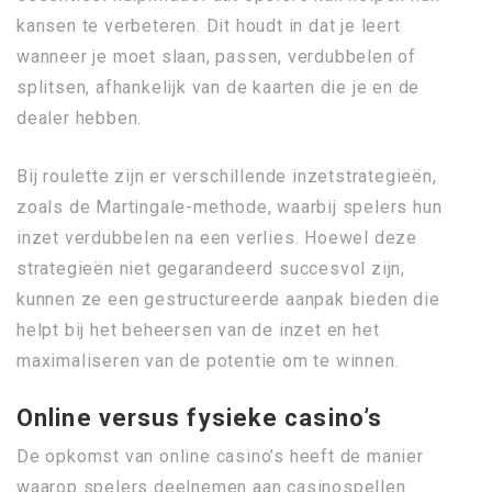
kansen te verbeteren. Dit houdt in dat je leert
wanneer je moet slaan, passen, verdubbelen of
splitsen, afhankelijk van de kaarten die je en de
dealer hebben.
Bij roulette zijn er verschillende inzetstrategieën,
zoals de Martingale-methode, waarbij spelers hun
inzet verdubbelen na een verlies. Hoewel deze
strategieën niet gegarandeerd succesvol zijn,
kunnen ze een gestructureerde aanpak bieden die
helpt bij het beheersen van de inzet en het
maximaliseren van de potentie om te winnen.
Online versus fysieke casino’s
De opkomst van online casino’s heeft de manier
waarop spelers deelnemen aan casinospellen