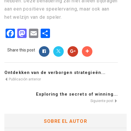
hebben. Deze benadering zal niet alleen bijdragen
aan een positieve speelervaring, maar ook aan
het welzijn van de speler.
Facebook
Mastodon
Email
Compartir
Share this post
Ontdekken van de verborgen strategieën...
Publicación anterior
Exploring the secrets of winning...
Siguiente post
SOBRE EL AUTOR