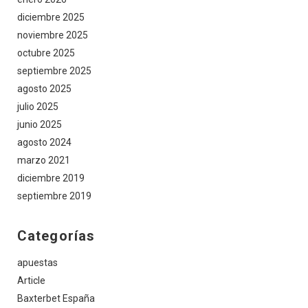
diciembre 2025
noviembre 2025
octubre 2025
septiembre 2025
agosto 2025
julio 2025
junio 2025
agosto 2024
marzo 2021
diciembre 2019
septiembre 2019
Categorías
apuestas
Article
Baxterbet España