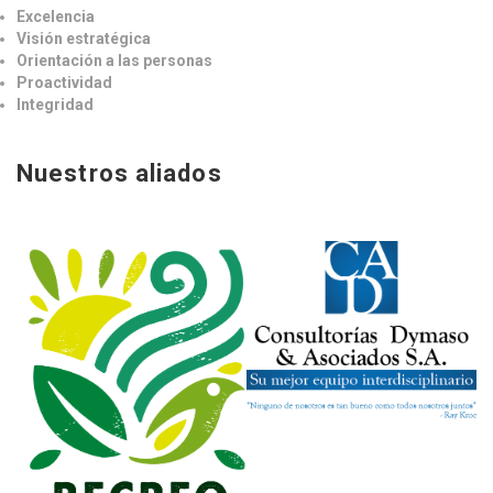
Excelencia
Visión estratégica
Orientación a las personas
Proactividad
Integridad
Nuestros aliados