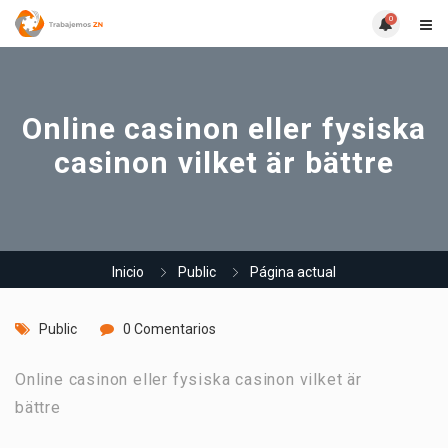
0
Online casinon eller fysiska
casinon vilket är bättre
Inicio
Public
Página actual
Public
0 Comentarios
Online casinon eller fysiska casinon vilket är
bättre