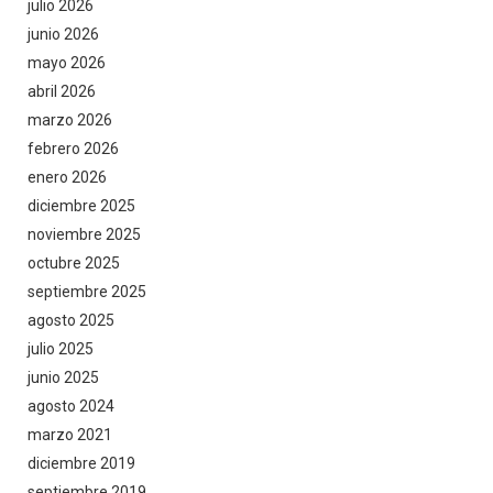
julio 2026
junio 2026
mayo 2026
abril 2026
marzo 2026
febrero 2026
enero 2026
diciembre 2025
noviembre 2025
octubre 2025
septiembre 2025
agosto 2025
julio 2025
junio 2025
agosto 2024
marzo 2021
diciembre 2019
septiembre 2019