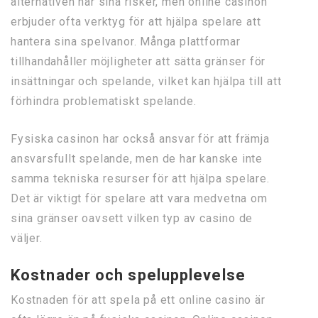
alternativen har sina risker, men online casinon
erbjuder ofta verktyg för att hjälpa spelare att
hantera sina spelvanor. Många plattformar
tillhandahåller möjligheter att sätta gränser för
insättningar och spelande, vilket kan hjälpa till att
förhindra problematiskt spelande.
Fysiska casinon har också ansvar för att främja
ansvarsfullt spelande, men de har kanske inte
samma tekniska resurser för att hjälpa spelare.
Det är viktigt för spelare att vara medvetna om
sina gränser oavsett vilken typ av casino de
väljer.
Kostnader och spelupplevelse
Kostnaden för att spela på ett online casino är