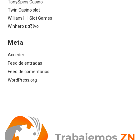
TonySpins Casino
Twin Casino slot
William Hill Slot Games
Winhero καζίνο
Meta
Acceder
Feed de entradas
Feed de comentarios
WordPress.org