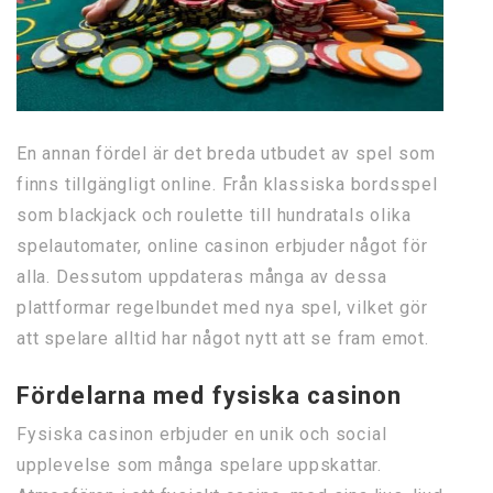
En annan fördel är det breda utbudet av spel som
finns tillgängligt online. Från klassiska bordsspel
som blackjack och roulette till hundratals olika
spelautomater, online casinon erbjuder något för
alla. Dessutom uppdateras många av dessa
plattformar regelbundet med nya spel, vilket gör
att spelare alltid har något nytt att se fram emot.
Fördelarna med fysiska casinon
Fysiska casinon erbjuder en unik och social
upplevelse som många spelare uppskattar.