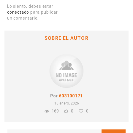
Lo siento, debes estar
conectado
para publicar
un comentario.
SOBRE EL AUTOR
Por
603100171
15 enero, 2026
169
0
0