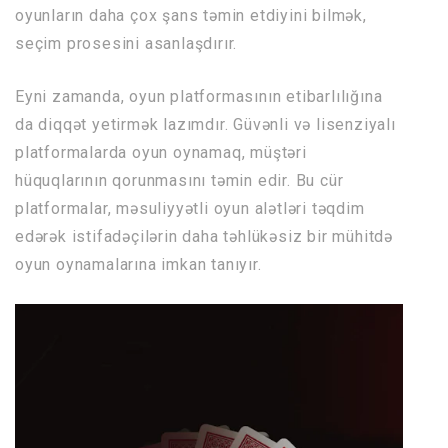
oyunların daha çox şans təmin etdiyini bilmək,
seçim prosesini asanlaşdırır.
Eyni zamanda, oyun platformasının etibarlılığına
da diqqət yetirmək lazımdır. Güvənli və lisenziyalı
platformalarda oyun oynamaq, müştəri
hüquqlarının qorunmasını təmin edir. Bu cür
platformalar, məsuliyyətli oyun alətləri təqdim
edərək istifadəçilərin daha təhlükəsiz bir mühitdə
oyun oynamalarına imkan tanıyır.