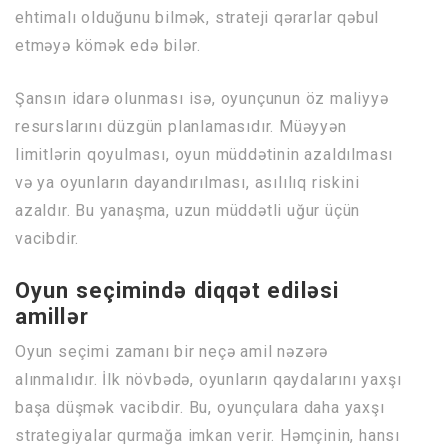
ehtimalı olduğunu bilmək, strateji qərarlar qəbul
etməyə kömək edə bilər.
Şansın idarə olunması isə, oyunçunun öz maliyyə
resurslarını düzgün planlamasıdır. Müəyyən
limitlərin qoyulması, oyun müddətinin azaldılması
və ya oyunların dayandırılması, asılılıq riskini
azaldır. Bu yanaşma, uzun müddətli uğur üçün
vacibdir.
Oyun seçimində diqqət ediləsi
amillər
Oyun seçimi zamanı bir neçə amil nəzərə
alınmalıdır. İlk növbədə, oyunların qaydalarını yaxşı
başa düşmək vacibdir. Bu, oyunçulara daha yaxşı
strategiyalar qurmağa imkan verir. Həmçinin, hansı