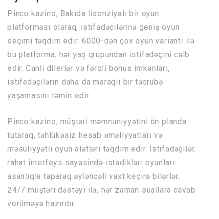
Pinco kazino, Bakıda lisenziyalı bir oyun
platforması olaraq, istifadəçilərinə geniş oyun
seçimi təqdim edir. 6000-dən çox oyun variantı ilə
bu platforma, hər yaş qrupundan istifadəçini cəlb
edir. Canlı dilerlər və fərqli bonus imkanları,
istifadəçilərin daha da maraqlı bir təcrübə
yaşamasını təmin edir.
Pinco kazino, müştəri məmnuniyyətini ön planda
tutaraq, təhlükəsiz hesab əməliyyatları və
məsuliyyətli oyun alətləri təqdim edir. İstifadəçilər,
rahat interfeys sayəsində istədikləri oyunları
asanlıqla taparaq əyləncəli vaxt keçirə bilərlər.
24/7 müştəri dəstəyi ilə, hər zaman suallara cavab
verilməyə hazırdır.