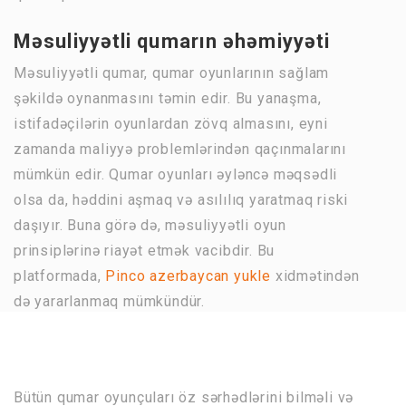
Məsuliyyətli qumarın əhəmiyyəti
Məsuliyyətli qumar, qumar oyunlarının sağlam
şəkildə oynanmasını təmin edir. Bu yanaşma,
istifadəçilərin oyunlardan zövq almasını, eyni
zamanda maliyyə problemlərindən qaçınmalarını
mümkün edir. Qumar oyunları əyləncə məqsədli
olsa da, həddini aşmaq və asılılıq yaratmaq riski
daşıyır. Buna görə də, məsuliyyətli oyun
prinsiplərinə riayət etmək vacibdir. Bu
platformada,
Pinco azerbaycan yukle
xidmətindən
də yararlanmaq mümkündür.
Bütün qumar oyunçuları öz sərhədlərini bilməli və