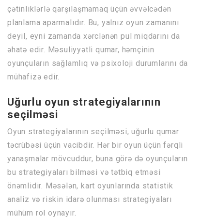
çətinliklərlə qarşılaşmamaq üçün əvvəlcədən
planlama aparmalıdır. Bu, yalnız oyun zamanını
deyil, eyni zamanda xərclənən pul miqdarını da
əhatə edir. Məsuliyyətli qumar, həmçinin
oyunçuların sağlamlıq və psixoloji durumlarını da
mühafizə edir.
Uğurlu oyun strategiyalarının
seçilməsi
Oyun strategiyalarının seçilməsi, uğurlu qumar
təcrübəsi üçün vacibdir. Hər bir oyun üçün fərqli
yanaşmalar mövcuddur, buna görə də oyunçuların
bu strategiyaları bilməsi və tətbiq etməsi
önəmlidir. Məsələn, kart oyunlarında statistik
analiz və riskin idarə olunması strategiyaları
mühüm rol oynayır.