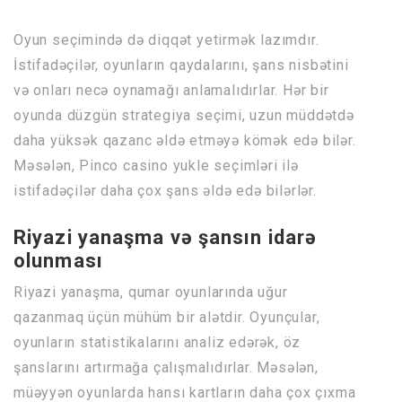
Oyun seçimində də diqqət yetirmək lazımdır.
İstifadəçilər, oyunların qaydalarını, şans nisbətini
və onları necə oynamağı anlamalıdırlar. Hər bir
oyunda düzgün strategiya seçimi, uzun müddətdə
daha yüksək qazanc əldə etməyə kömək edə bilər.
Məsələn, Pinco casino yukle seçimləri ilə
istifadəçilər daha çox şans əldə edə bilərlər.
Riyazi yanaşma və şansın idarə
olunması
Riyazi yanaşma, qumar oyunlarında uğur
qazanmaq üçün mühüm bir alətdir. Oyunçular,
oyunların statistikalarını analiz edərək, öz
şanslarını artırmağa çalışmalıdırlar. Məsələn,
müəyyən oyunlarda hansı kartların daha çox çıxma