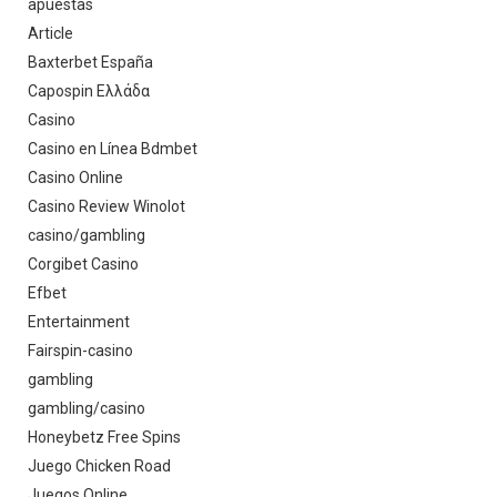
apuestas
Article
Baxterbet España
Capospin Ελλάδα
Casino
Casino en Línea Bdmbet
Casino Online
Casino Review Winolot
casino/gambling
Corgibet Casino
Efbet
Entertainment
Fairspin-casino
gambling
gambling/casino
Honeybetz Free Spins
Juego Chicken Road
Juegos Online