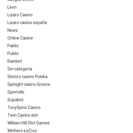
Leon
Lizaro Casino
Lizaro casino españa
News
Online Casino
Pablic
Public
Rainbet
Sin categoría
Slotoro casino Polska
Spinight casino Greece
Spinmills
Supabet
TonySpins Casino
Twin Casino slot
William Hill Slot Games
Winhero καζίνο