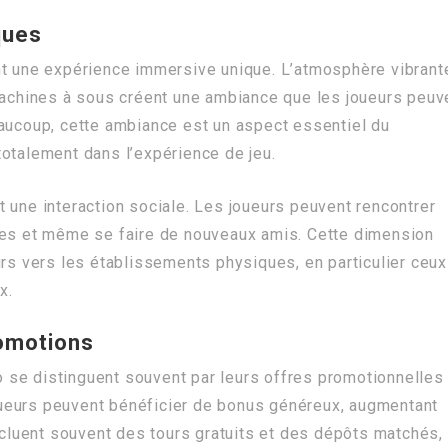
ques
nt une expérience immersive unique. L’atmosphère vibrant
 machines à sous créent une ambiance que les joueurs peuv
eaucoup, cette ambiance est un aspect essentiel du
otalement dans l’expérience de jeu.
 une interaction sociale. Les joueurs peuvent rencontrer
ies et même se faire de nouveaux amis. Cette dimension
urs vers les établissements physiques, en particulier ceux
x.
omotions
se distinguent souvent par leurs offres promotionnelles
 joueurs peuvent bénéficier de bonus généreux, augmentant
incluent souvent des tours gratuits et des dépôts matchés,