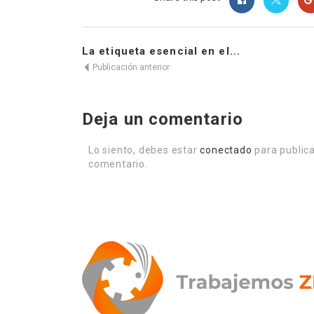
La etiqueta esencial en el...
Publicación anterior
Deja un comentario
Lo siento, debes estar
conectado
para publica
comentario.