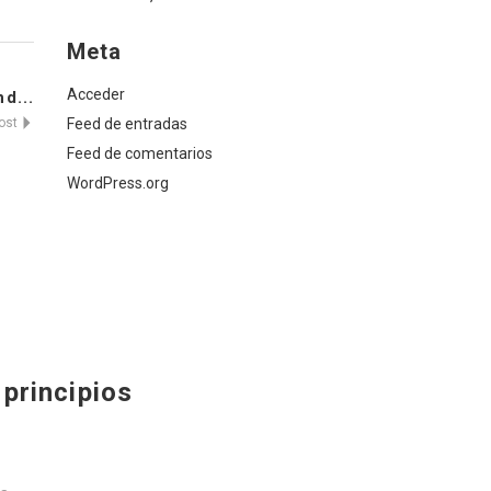
Meta
Acceder
d...
post
Feed de entradas
Feed de comentarios
WordPress.org
principios