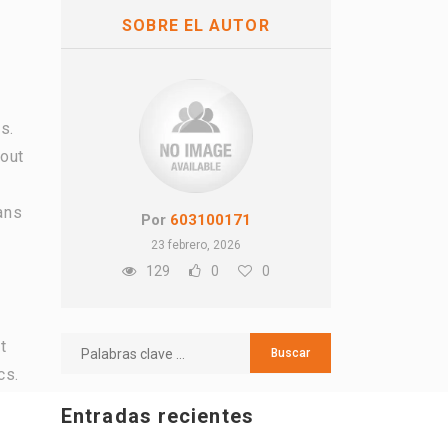
SOBRE EL AUTOR
s.
tout
ans
Por
603100171
23 febrero, 2026
129
0
0
t
cs.
Entradas recientes