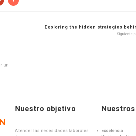
Exploring the hidden strategies behin
Siguiente 
r un
Nuestro objetivo
Nuestros 
Atender las necesidades laborales
Excelencia