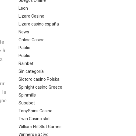
Juegos Online
Leon
Lizaro Casino
Lizaro casino españa
News
Online Casino
te
Pablic
é à
Public
ux
Rainbet
Sin categoría
Slotoro casino Polska
rir
Spinight casino Greece
 la
Spinmills
gne.
Supabet
TonySpins Casino
Twin Casino slot
William Hill Slot Games
Winhero καζίνο