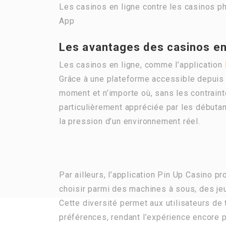
Les casinos en ligne contre les casinos ph
App
Les avantages des casinos en
Les casinos en ligne, comme l’application
Grâce à une plateforme accessible depuis n
moment et n’importe où, sans les contrain
particulièrement appréciée par les débutan
la pression d’un environnement réel.
Par ailleurs, l’application Pin Up Casino 
choisir parmi des machines à sous, des jeux
Cette diversité permet aux utilisateurs de
préférences, rendant l’expérience encore p