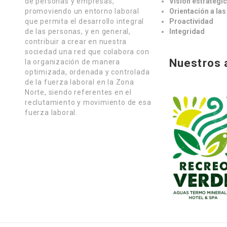
de personas y empresas,
Visión estratégi
promoviendo un entorno laboral
Orientación a la
que permita el desarrollo integral
Proactividad
de las personas, y en general,
Integridad
contribuir a crear en nuestra
sociedad una red que colabora con
Nuestros 
la organización de manera
optimizada, ordenada y controlada
de la fuerza laboral en la Zona
Norte, siendo referentes en el
reclutamiento y movimiento de esa
fuerza laboral.