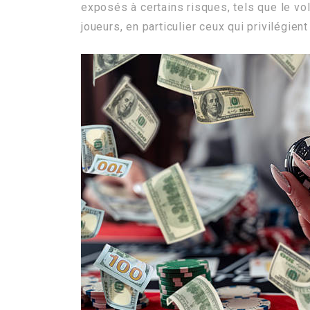
exposés à certains risques, tels que le vol
joueurs, en particulier ceux qui privilégien