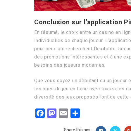
Conclusion sur l’application P
En résumé, le choix entre un casino en li
individuelles de chaque joueur. L’applicat
pour ceux qui recherchent flexibilité, sécur
des promotions intéressantes et à une expé
besoins des joueurs modernes.
Que vous soyez un débutant ou un joueur e
les joies du jeu en ligne avec toutes les ga
diversité des jeux proposés font de cette a
Facebook
Mastodon
Email
Compartir
Share this post