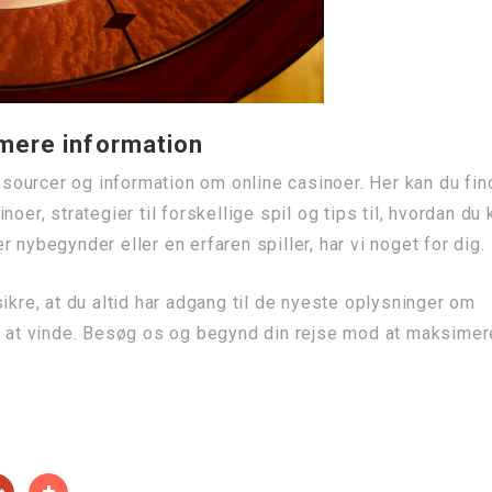
mere information
ourcer og information om online casinoer. Her kan du fin
oer, strategier til forskellige spil og tips til, hvordan du 
 nybegynder eller en erfaren spiller, har vi noget for dig.
ikre, at du altid har adgang til de nyeste oplysninger om
il at vinde. Besøg os og begynd din rejse mod at maksimer