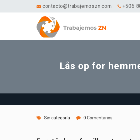
contacto@trabajemoszn.com
+506 8
Lås op for hemmel
Sin categoría
0 Comentarios