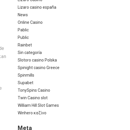
Lizaro casino españa
News
Online Casino
Pablic
Public
Rainbet
de
Sin categoría
kan
Slotoro casino Polska
Spinight casino Greece
Spinmills
Supabet
e
TonySpins Casino
Twin Casino slot
William Hill Slot Games
Winhero καζίνο
Meta