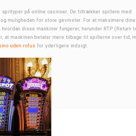
spiltyper på online casinoer. De tiltrækker spillere med
og muligheden for store gevinster. For at maksimere dine
tå, hvordan disse maskiner fungerer, herunder RTP (Return t
r, at maskinen betaler mere tilbage til spillerne over tid,
sino uden rofus
for yderligere indsigt.