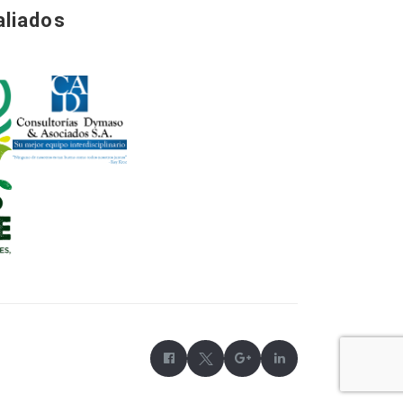
aliados