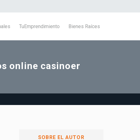
nales
TuEmprendimiento
Bienes Raíces
os online casinoer
SOBRE EL AUTOR