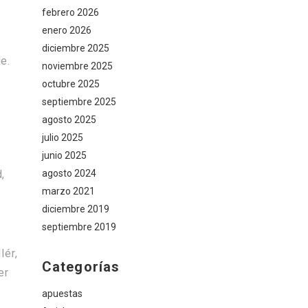
febrero 2026
enero 2026
diciembre 2025
e.
noviembre 2025
octubre 2025
septiembre 2025
agosto 2025
julio 2025
n
junio 2025
,
agosto 2024
marzo 2021
diciembre 2019
septiembre 2019
lér,
Categorías
er
apuestas