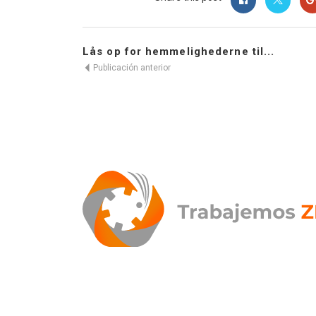
Lås op for hemmelighederne til...
Publicación anterior