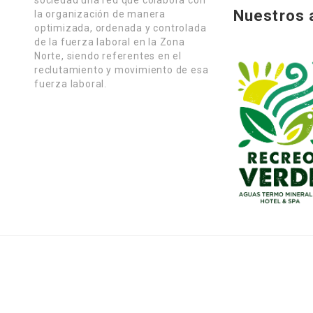
sociedad una red que colabora con
Nuestros 
la organización de manera
optimizada, ordenada y controlada
de la fuerza laboral en la Zona
Norte, siendo referentes en el
reclutamiento y movimiento de esa
fuerza laboral.