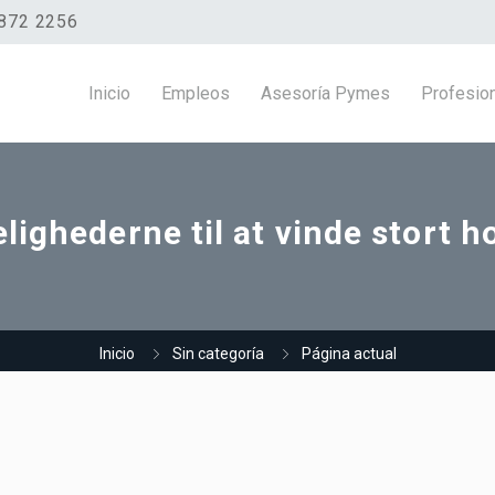
872 2256
Inicio
Empleos
Asesoría Pymes
Profesio
ighederne til at vinde stort h
Inicio
Sin categoría
Página actual