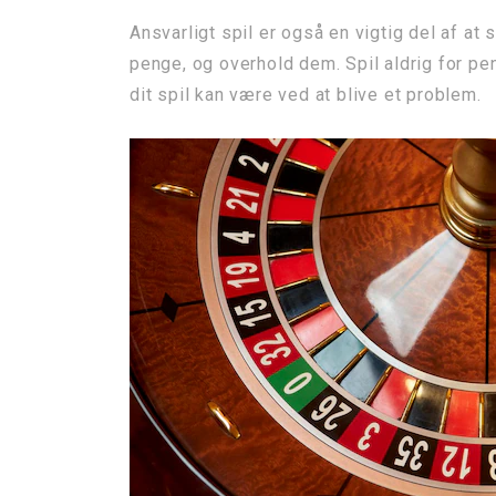
Ansvarligt spil er også en vigtig del af at 
penge, og overhold dem. Spil aldrig for peng
dit spil kan være ved at blive et problem.