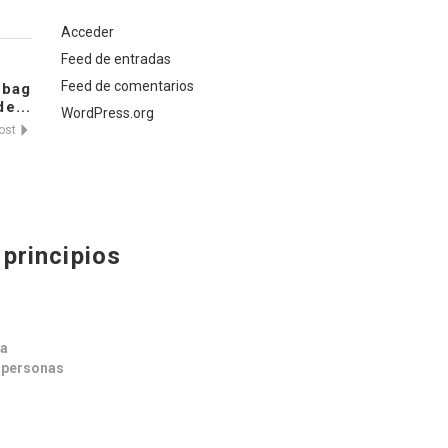
Acceder
Feed de entradas
Feed de comentarios
 bag
e...
WordPress.org
post
principios
ca
s personas