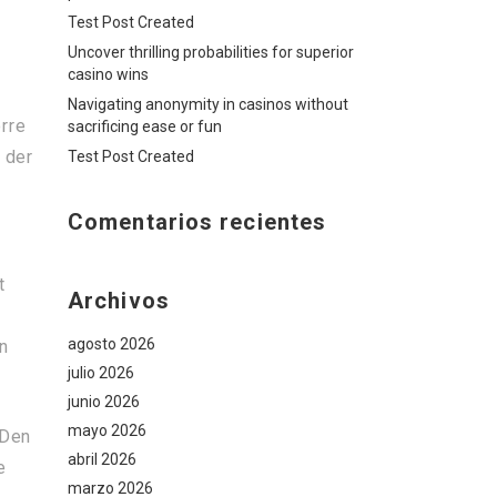
Test Post Created
Uncover thrilling probabilities for superior
casino wins
Navigating anonymity in casinos without
ørre
sacrificing ease or fun
 der
Test Post Created
Comentarios recientes
t
Archivos
agosto 2026
an
julio 2026
junio 2026
mayo 2026
 Den
abril 2026
e
marzo 2026