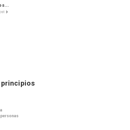
s...
post
principios
ca
s personas