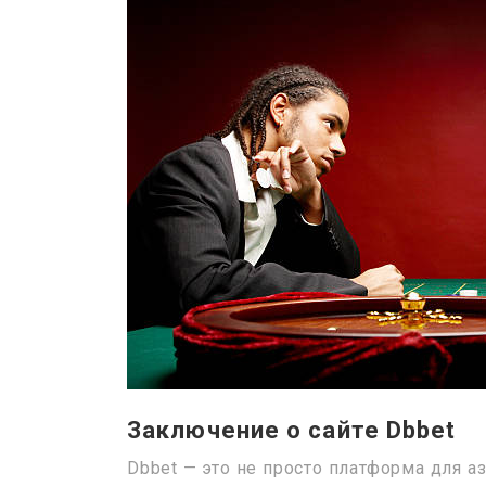
Заключение о сайте Dbbet
Dbbet — это не просто платформа для а