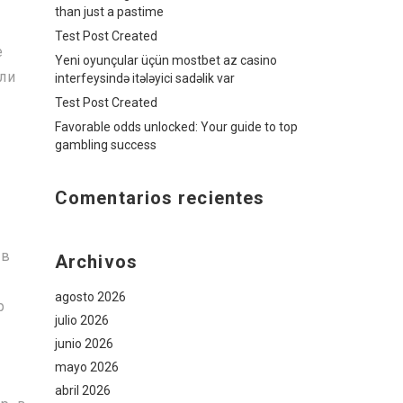
than just a pastime
Test Post Created
е
Yeni oyunçular üçün mostbet az casino
или
interfeysində itələyici sadəlik var
Test Post Created
Favorable odds unlocked: Your guide to top
gambling success
Comentarios recientes
 в
Archivos
agosto 2026
р
julio 2026
junio 2026
mayo 2026
abril 2026