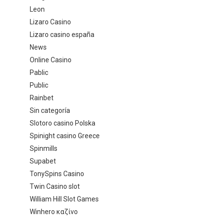
Leon
Lizaro Casino
Lizaro casino españa
News
Online Casino
Pablic
Public
Rainbet
Sin categoría
Slotoro casino Polska
Spinight casino Greece
Spinmills
Supabet
TonySpins Casino
Twin Casino slot
William Hill Slot Games
Winhero καζίνο