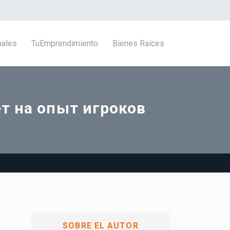
nales
TuEmprendimiento
Bienes Raíces
ет на опыт игроков
SOBRE EL AUTOR