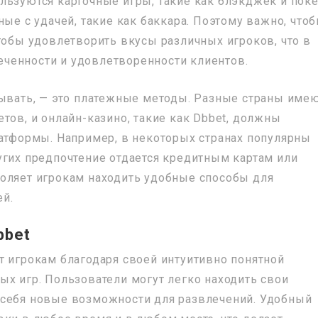
льзуются карточные игры, такие как блэкджек и поке
ные с удачей, такие как баккара. Поэтому важно, что
тобы удовлетворить вкусы различных игроков, что в
ченности и удовлетворенности клиентов.
тывать, — это платежные методы. Разные страны име
тов, и онлайн-казино, такие как Dbbet, должны
латформы. Например, в некоторых странах популярны
угих предпочтение отдается кредитным картам или
оляет игрокам находить удобные способы для
й.
bbet
т игрокам благодаря своей интуитивно понятной
ых игр. Пользователи могут легко находить свои
 себя новые возможности для развлечений. Удобный