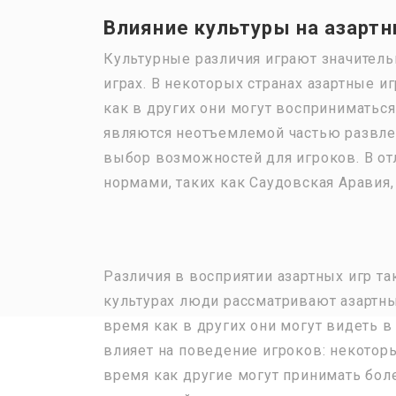
Влияние культуры на азарт
Культурные различия играют значител
играх. В некоторых странах азартные и
как в других они могут восприниматься
являются неотъемлемой частью развле
выбор возможностей для игроков. В отл
нормами, таких как Саудовская Аравия,
Различия в восприятии азартных игр та
культурах люди рассматривают азартные
время как в других они могут видеть 
влияет на поведение игроков: некоторы
время как другие могут принимать бо