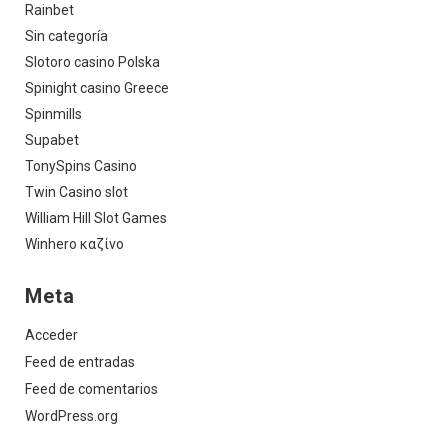
Rainbet
Sin categoría
Slotoro casino Polska
Spinight casino Greece
Spinmills
Supabet
TonySpins Casino
Twin Casino slot
William Hill Slot Games
Winhero καζίνο
Meta
Acceder
Feed de entradas
Feed de comentarios
WordPress.org