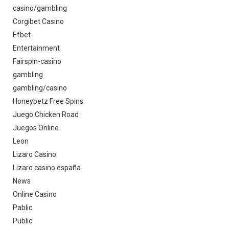
casino/gambling
Corgibet Casino
Efbet
Entertainment
Fairspin-casino
gambling
gambling/casino
Honeybetz Free Spins
Juego Chicken Road
Juegos Online
Leon
Lizaro Casino
Lizaro casino españa
News
Online Casino
Pablic
Public