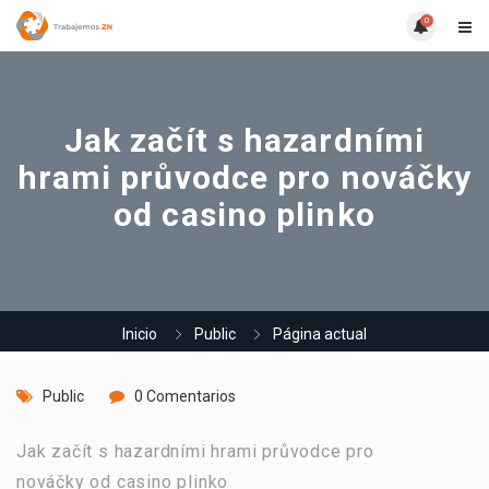
0
Jak začít s hazardními
hrami průvodce pro nováčky
od casino plinko
Inicio
Public
Página actual
Public
0 Comentarios
Jak začít s hazardními hrami průvodce pro
nováčky od casino plinko