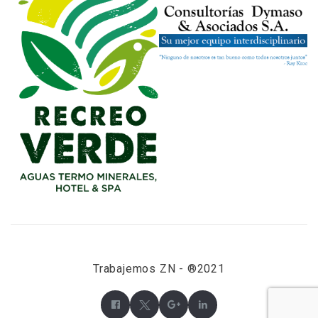
Trabajemos ZN - ®2021