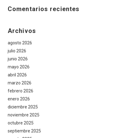
Comentarios recientes
Archivos
agosto 2026
julio 2026
junio 2026
mayo 2026
abril 2026
marzo 2026
febrero 2026
enero 2026
diciembre 2025
noviembre 2025
octubre 2025
septiembre 2025