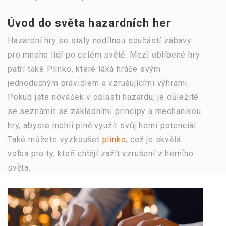
Úvod do světa hazardních her
Hazardní hry se staly nedílnou součástí zábavy
pro mnoho lidí po celém světě. Mezi oblíbené hry
patří také Plinko, které láká hráče svým
jednoduchým pravidlem a vzrušujícími výhrami.
Pokud jste nováček v oblasti hazardu, je důležité
se seznámit se základními principy a mechanikou
hry, abyste mohli plně využít svůj herní potenciál.
Také můžete vyzkoušet
plinko
, což je skvělá
volba pro ty, kteří chtějí zažít vzrušení z herního
světa.