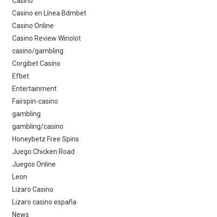
Casino
Casino en Línea Bdmbet
Casino Online
Casino Review Winolot
casino/gambling
Corgibet Casino
Efbet
Entertainment
Fairspin-casino
gambling
gambling/casino
Honeybetz Free Spins
Juego Chicken Road
Juegos Online
Leon
Lizaro Casino
Lizaro casino españa
News