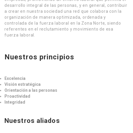
desarrollo integral de las personas, y en general, contribuir
a crear en nuestra sociedad una red que colabora con la
organización de manera optimizada, ordenada y
controlada de la fuerza laboral en la Zona Norte, siendo
referentes en el reclutamiento y movimiento de esa
fuerza laboral.
Nuestros principios
Excelencia
Visión estratégica
Orientación a las personas
Proactividad
Integridad
Nuestros aliados