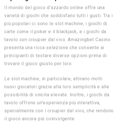
Il mondo del gioco d’azzardo online offre una
varietà di giochi che soddisfano tutti i gusti. Tra i
più popolari ci sono le slot machine, i giochi di
carte come il poker e il blackjack, e i giochi da
tavolo con croupier dal vivo. Amazingbet Casino
presenta una ricca selezione che consente ai
principianti di testare diverse opzioni prima di
trovare il gioco giusto per loro.
Le slot machine, in particolare, attirano molti
nuovi giocatori grazie alla loro semplicità e alle
possibilità di vincita elevate. Inoltre, i giochi da
tavolo offrono un’esperienza più interattiva,
specialmente con i croupier dal vivo, che rendono
il gioco ancora più coinvolgente.