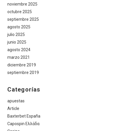
noviembre 2025
octubre 2025
septiembre 2025
agosto 2025
julio 2025
junio 2025
agosto 2024
marzo 2021
diciembre 2019
septiembre 2019
Categorías
apuestas
Article
Baxterbet España
Capospin Ελλάδα