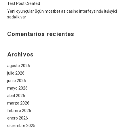
Test Post Created
Yeni oyunçular üçün mostbet az casino interfeysində itələyici
sadəlik var
Comentarios recientes
Archivos
agosto 2026
julio 2026
junio 2026
mayo 2026
abril 2026
marzo 2026
febrero 2026
enero 2026
diciembre 2025