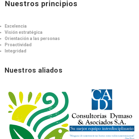
Nuestros principios
Excelencia
Visión estratégica
Orientación a las personas
Proactividad
Integridad
Nuestros aliados