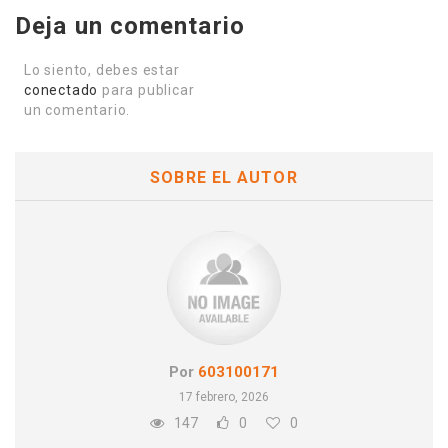
Deja un comentario
Lo siento, debes estar
conectado
para publicar
un comentario.
SOBRE EL AUTOR
Por
603100171
17 febrero, 2026
147
0
0