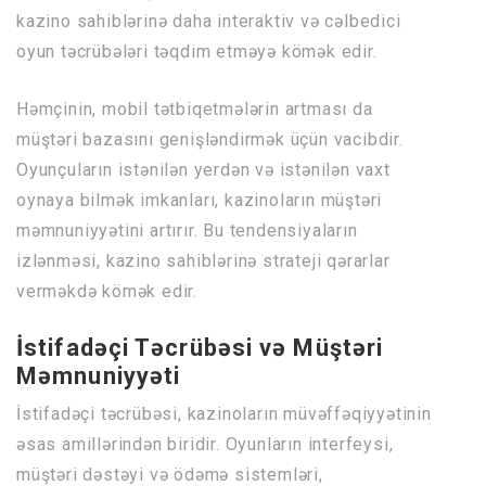
kazino sahiblərinə daha interaktiv və cəlbedici
oyun təcrübələri təqdim etməyə kömək edir.
Həmçinin, mobil tətbiqetmələrin artması da
müştəri bazasını genişləndirmək üçün vacibdir.
Oyunçuların istənilən yerdən və istənilən vaxt
oynaya bilmək imkanları, kazinoların müştəri
məmnuniyyətini artırır. Bu tendensiyaların
izlənməsi, kazino sahiblərinə strateji qərarlar
verməkdə kömək edir.
İstifadəçi Təcrübəsi və Müştəri
Məmnuniyyəti
İstifadəçi təcrübəsi, kazinoların müvəffəqiyyətinin
əsas amillərindən biridir. Oyunların interfeysi,
müştəri dəstəyi və ödəmə sistemləri,