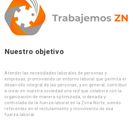
Nuestro objetivo
Atender las necesidades laborales de personas y
empresas, promoviendo un entorno laboral que permita el
desarrollo integral de las personas, y en general, contribuir
a crear en nuestra sociedad una red que colabora con la
organización de manera optimizada, ordenada y
controlada de la fuerza laboral en la Zona Norte, siendo
referentes en el reclutamiento y movimiento de esa
fuerza laboral.