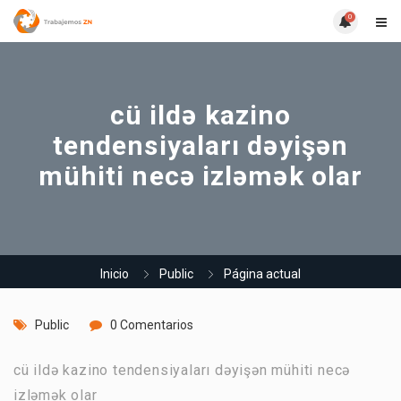
0
cü ildə kazino
tendensiyaları dəyişən
mühiti necə izləmək olar
Inicio
Public
Página actual
Public
0 Comentarios
cü ildə kazino tendensiyaları dəyişən mühiti necə
izləmək olar