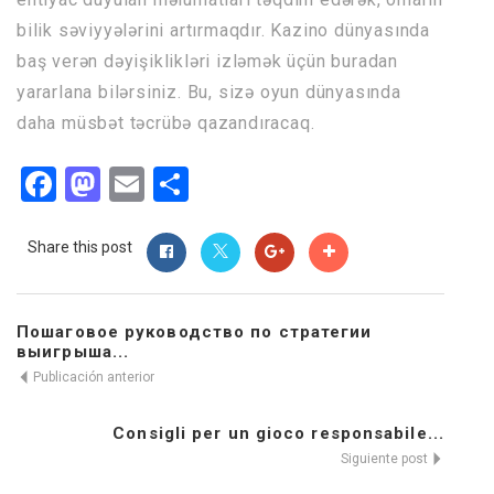
bilik səviyyələrini artırmaqdır. Kazino dünyasında
baş verən dəyişiklikləri izləmək üçün buradan
yararlana bilərsiniz. Bu, sizə oyun dünyasında
daha müsbət təcrübə qazandıracaq.
Facebook
Mastodon
Email
Compartir
Share this post
Пошаговое руководство по стратегии
выигрыша...
Publicación anterior
Consigli per un gioco responsabile...
Siguiente post