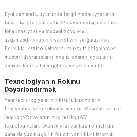
Eyni zamanda, oyunlarda fərqli mədəniyyətlərin
təsiri də göz önündədir. Mütəxəssislər, oyunların
lokalizasiyası və mədəni zövqlərə
uyğunlaşdırılmasının vacibliyini vurğulayırlar.
Beləliklə, kazino sahibləri, müxtəlif bölgələrdəki
müştəri davranışlarını analiz edərək, oyunlarını
daha cəlbedici hala gətirməyə çalışmalıdır.
Texnologiyanın Rolunu
Dəyərləndirmək
Yeni texnologiyaların inkişafı, kazinoların
fəaliyyətinə yeni imkanlar yaradır. Məsələn, virtual
reallıq (VR) və artırılmış reallıq (AR)
texnologiyaları, oyunçulara real kazino mühitini
daha da yaxınlaşdırır. Bu cür yenilikləri izləmək,