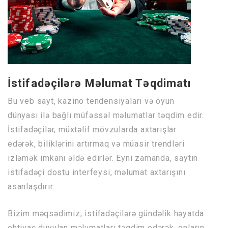
İstifadəçilərə Məlumat Təqdimatı
Bu veb sayt, kazino tendensiyaları və oyun
dünyası ilə bağlı müfəssəl məlumatlar təqdim edir.
İstifadəçilər, müxtəlif mövzularda axtarışlar
edərək, biliklərini artırmaq və müasir trendləri
izləmək imkanı əldə edirlər. Eyni zamanda, saytın
istifadəçi dostu interfeysi, məlumat axtarışını
asanlaşdırır.
Bizim məqsədimiz, istifadəçilərə gündəlik həyatda
ehtiyac duyulan məlumatları təqdim edərək, onların