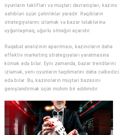
oyunların təklifləri və müştəri davranışları, kazino
sahibləri üçün çətinliklər yaradır. Rəqiblərin
strategiyalarını izləmək və bazar tələblərinə
uyğunlaşmaq, uğurlu olmağın açarıdır.
Rəqabət analizinin aparılması, kazinoların daha
effektiv marketinq strategiyaları yaratmasına
kömək edə bilər. Eyni zamanda, bazar trendlərini
izləmək, yeni oyunların təqdimatını daha cəlbedici
edə bilər. Bu, kazinoların müştəri bazasını
genişləndirmək üçün mühim bir addımdır.