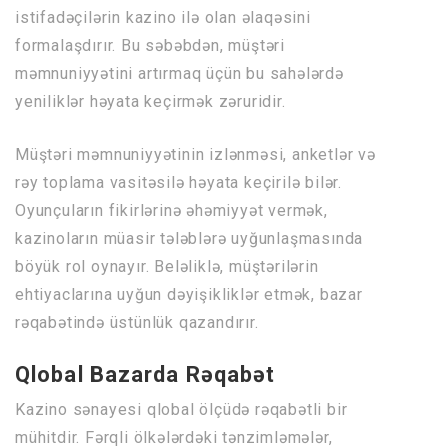
istifadəçilərin kazino ilə olan əlaqəsini
formalaşdırır. Bu səbəbdən, müştəri
məmnuniyyətini artırmaq üçün bu sahələrdə
yeniliklər həyata keçirmək zəruridir.
Müştəri məmnuniyyətinin izlənməsi, anketlər və
rəy toplama vasitəsilə həyata keçirilə bilər.
Oyunçuların fikirlərinə əhəmiyyət vermək,
kazinoların müasir tələblərə uyğunlaşmasında
böyük rol oynayır. Beləliklə, müştərilərin
ehtiyaclarına uyğun dəyişikliklər etmək, bazar
rəqabətində üstünlük qazandırır.
Qlobal Bazarda Rəqabət
Kazino sənayesi qlobal ölçüdə rəqabətli bir
mühitdir. Fərqli ölkələrdəki tənzimləmələr,