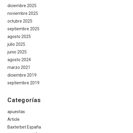
diciembre 2025
noviembre 2025
octubre 2025
septiembre 2025
agosto 2025
julio 2025
junio 2025
agosto 2024
marzo 2021
diciembre 2019
septiembre 2019
Categorías
apuestas
Article
Baxterbet España