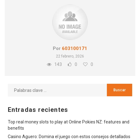
Por
603100171
22 febrero, 2026
143
0
0
Entradas recientes
Top real money slots to play at Online Pokies NZ: features and
benefits
Casino Aguero: Domina el juego con estos consejos detallados