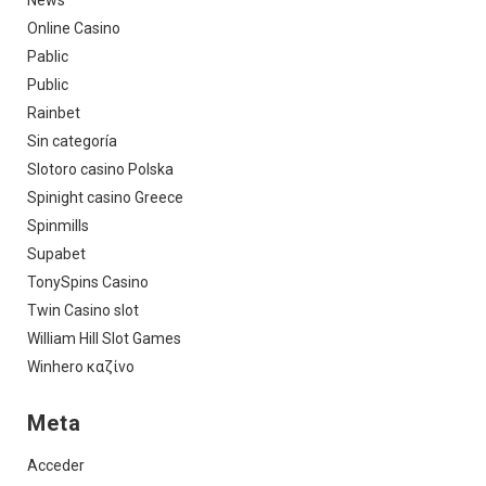
News
Online Casino
Pablic
Public
Rainbet
Sin categoría
Slotoro casino Polska
Spinight casino Greece
Spinmills
Supabet
TonySpins Casino
Twin Casino slot
William Hill Slot Games
Winhero καζίνο
Meta
Acceder