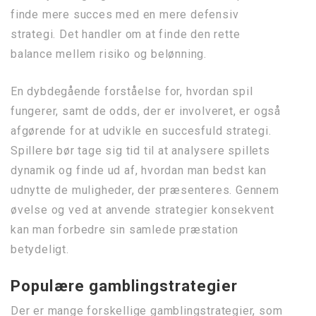
finde mere succes med en mere defensiv
strategi. Det handler om at finde den rette
balance mellem risiko og belønning.
En dybdegående forståelse for, hvordan spil
fungerer, samt de odds, der er involveret, er også
afgørende for at udvikle en succesfuld strategi.
Spillere bør tage sig tid til at analysere spillets
dynamik og finde ud af, hvordan man bedst kan
udnytte de muligheder, der præsenteres. Gennem
øvelse og ved at anvende strategier konsekvent
kan man forbedre sin samlede præstation
betydeligt.
Populære gamblingstrategier
Der er mange forskellige gamblingstrategier, som