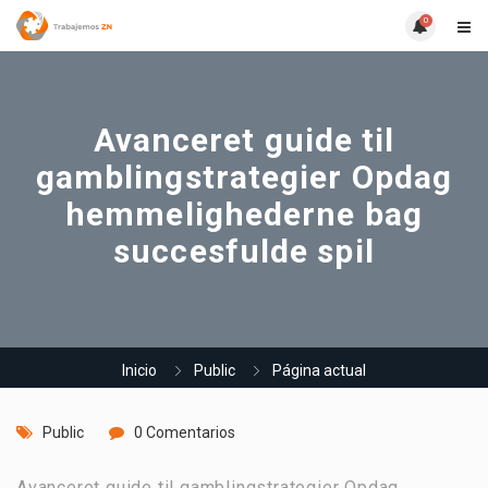
0
Avanceret guide til
gamblingstrategier Opdag
hemmelighederne bag
succesfulde spil
Inicio
Public
Página actual
Public
0 Comentarios
Avanceret guide til gamblingstrategier Opdag