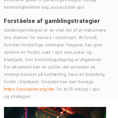
hemmelighederne bag succesfulde spil
Forståelse af gamblingstrategier
Gamblingstrategier er en vital del af at maksimere
ens chancer for succes i casinospil. At forstå,
hvordan forskellige strategier fungerer, kan give
spillere en fordel, især i spil som poker og
blackjack, hvor beslutningstagning er afgørende.
For eksempel kan en spiller, der anvender en
strategi baseret på korttælling, have en betydelig
fordel i blackjack. Desuden kan man besøge
https://oxicasino.org/da/
for at få indsigt i spil
og strategier.