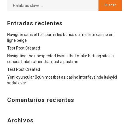
Entradas recientes
Naviguer sans effort parmi les bonus du meilleur casino en
ligne belge
Test Post Created
Navigating the unexpected twists that make betting sites a
curious habit rather than just a pastime
Test Post Created
Yeni oyunçular üçün mostbet az casino interfeysində itələyici
sadəlik var
Comentarios recientes
Archivos