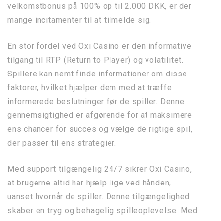
velkomstbonus på 100% op til 2.000 DKK, er der
mange incitamenter til at tilmelde sig.
En stor fordel ved Oxi Casino er den informative
tilgang til RTP (Return to Player) og volatilitet.
Spillere kan nemt finde informationer om disse
faktorer, hvilket hjælper dem med at træffe
informerede beslutninger før de spiller. Denne
gennemsigtighed er afgørende for at maksimere
ens chancer for succes og vælge de rigtige spil,
der passer til ens strategier.
Med support tilgængelig 24/7 sikrer Oxi Casino,
at brugerne altid har hjælp lige ved hånden,
uanset hvornår de spiller. Denne tilgængelighed
skaber en tryg og behagelig spilleoplevelse. Med