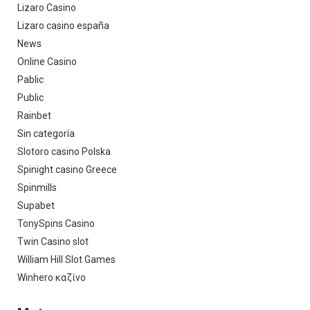
Lizaro Casino
Lizaro casino españa
News
Online Casino
Pablic
Public
Rainbet
Sin categoría
Slotoro casino Polska
Spinight casino Greece
Spinmills
Supabet
TonySpins Casino
Twin Casino slot
William Hill Slot Games
Winhero καζίνο