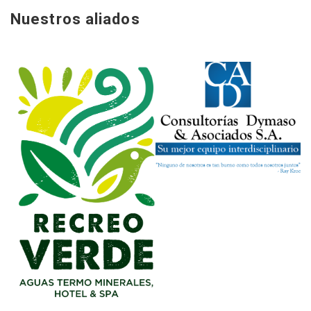
Nuestros aliados