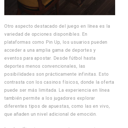
Otro aspecto destacado del juego en línea es la
variedad de opciones disponibles. En
plataformas como Pin Up, los usuarios pueden
acceder a una amplia gama de deportes y
eventos para apostar. Desde fútbol hasta
deportes menos convencionales, las
posibilidades son prácticamente infinitas. Esto
contrasta con los casinos físicos, donde la oferta
puede ser más limitada. La experiencia en línea
también permite a los jugadores explorar
diferentes tipos de apuestas, como las en vivo,
que añaden un nivel adicional de emoción.