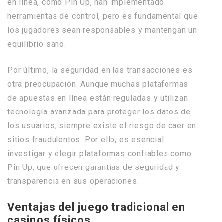
en línea, como Pin Up, han implementado
herramientas de control, pero es fundamental que
los jugadores sean responsables y mantengan un
equilibrio sano.
Por último, la seguridad en las transacciones es
otra preocupación. Aunque muchas plataformas
de apuestas en línea están reguladas y utilizan
tecnología avanzada para proteger los datos de
los usuarios, siempre existe el riesgo de caer en
sitios fraudulentos. Por ello, es esencial
investigar y elegir plataformas confiables como
Pin Up, que ofrecen garantías de seguridad y
transparencia en sus operaciones.
Ventajas del juego tradicional en
casinos físicos