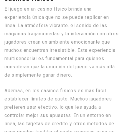
El juego en un casino físico brinda una
experiencia única que no se puede replicar en
línea. La atmósfera vibrante, el sonido de las
máquinas tragamonedas y la interacción con otros
jugadores crean un ambiente emocionante que
muchos encuentran irresistible. Esta experiencia
multisensorial es fundamental para quienes
consideran que la emoción del juego va más allá
de simplemente ganar dinero.
Además, en los casinos físicos es más fácil
establecer límites de gasto. Muchos jugadores
prefieren usar efectivo, lo que les ayuda a
controlar mejor sus apuestas. En un entorno en
línea, las tarjetas de crédito y otros métodos de
pago pueden facilitar el gasto excesivo si no se