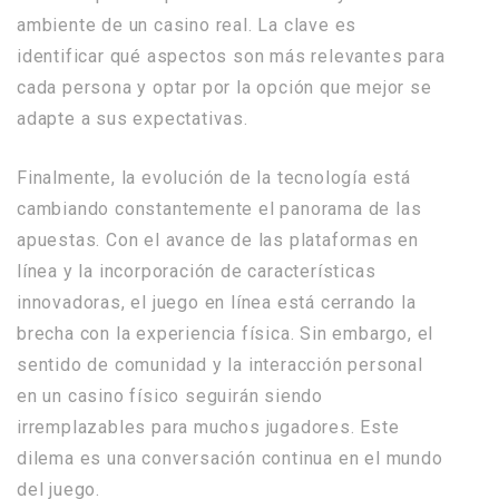
ambiente de un casino real. La clave es
identificar qué aspectos son más relevantes para
cada persona y optar por la opción que mejor se
adapte a sus expectativas.
Finalmente, la evolución de la tecnología está
cambiando constantemente el panorama de las
apuestas. Con el avance de las plataformas en
línea y la incorporación de características
innovadoras, el juego en línea está cerrando la
brecha con la experiencia física. Sin embargo, el
sentido de comunidad y la interacción personal
en un casino físico seguirán siendo
irremplazables para muchos jugadores. Este
dilema es una conversación continua en el mundo
del juego.