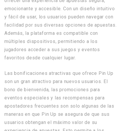
ofrecer una experiencia de apuestas segura,
emocionante y accesible. Con un diseño intuitivo
y fácil de usar, los usuarios pueden navegar con
facilidad por sus diversas opciones de apuestas.
Además, la plataforma es compatible con
múltiples dispositivos, permitiendo a los
jugadores acceder a sus juegos y eventos
favoritos desde cualquier lugar.
Las bonificaciones atractivas que ofrece Pin Up
son un gran atractivo para nuevos usuarios. El
bono de bienvenida, las promociones para
eventos especiales y las recompensas para
apostadores frecuentes son solo algunas de las
maneras en que Pin Up se asegura de que sus
usuarios obtengan el máximo valor de su
experiencia de apuestas. Esto permite a los