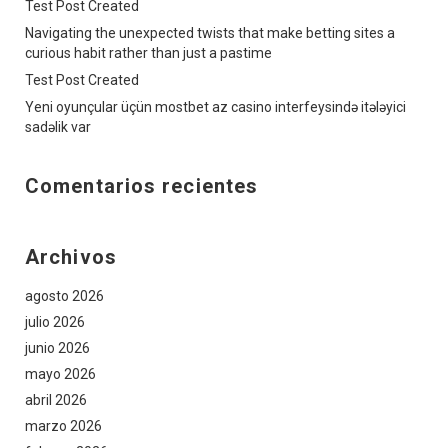
Test Post Created
Navigating the unexpected twists that make betting sites a
curious habit rather than just a pastime
Test Post Created
Yeni oyunçular üçün mostbet az casino interfeysində itələyici
sadəlik var
Comentarios recientes
Archivos
agosto 2026
julio 2026
junio 2026
mayo 2026
abril 2026
marzo 2026