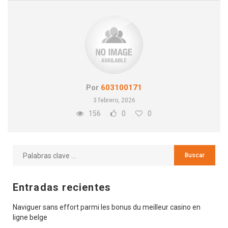
Por
603100171
3 febrero, 2026
156
0
0
Entradas recientes
Naviguer sans effort parmi les bonus du meilleur casino en
ligne belge