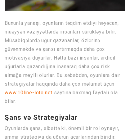
Bununla yanaşı, oyunların təqdim etdiyi həyəcan,
müəyyən vəziyyətlərdə insanları sürükləyə bilir.
Müsabiqələrdə uğur qazananlar, özlərinə
güvənməkdə və şansı artırmaqda daha çox
motivasiya duyurlar. Hətta bəzi insanlar, ardıcıl
uğurlarla qazandığına inanaraq daha çox risk
almağa meylli olurlar. Bu səbəbdən, oyunlara dair
strategiyalar haqqında daha çox məlumat üçün
www.10line-loto.net
saytına baxmaq faydalı ola
bilər.
Şans və Strategiyalar
Oyunlarda şans, əlbəttə ki, önəmli bir rol oynayır,
amma strategiya da uğurun açarlarından biridir.