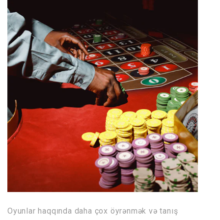
Oyunlar haqqında daha çox öyrənmək və tanış