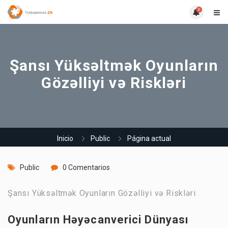
0
Şansı Yüksəltmək Oyunların
Gözəlliyi və Riskləri
Inicio
Public
Página actual
Public
0 Comentarios
Şansı Yüksəltmək Oyunların Gözəlliyi və Riskləri
Oyunların Həyəcanverici Dünyası