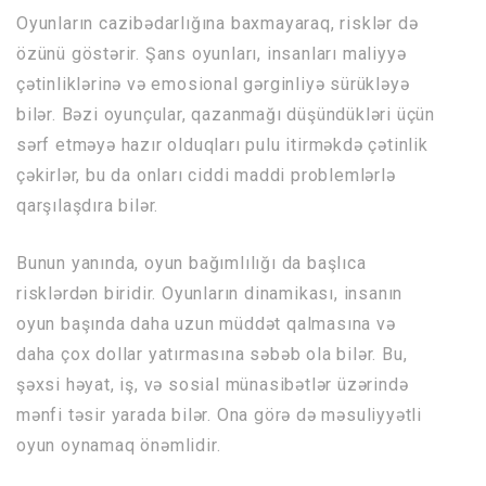
Oyunların cazibədarlığına baxmayaraq, risklər də
özünü göstərir. Şans oyunları, insanları maliyyə
çətinliklərinə və emosional gərginliyə sürükləyə
bilər. Bəzi oyunçular, qazanmağı düşündükləri üçün
sərf etməyə hazır olduqları pulu itirməkdə çətinlik
çəkirlər, bu da onları ciddi maddi problemlərlə
qarşılaşdıra bilər.
Bunun yanında, oyun bağımlılığı da başlıca
risklərdən biridir. Oyunların dinamikası, insanın
oyun başında daha uzun müddət qalmasına və
daha çox dollar yatırmasına səbəb ola bilər. Bu,
şəxsi həyat, iş, və sosial münasibətlər üzərində
mənfi təsir yarada bilər. Ona görə də məsuliyyətli
oyun oynamaq önəmlidir.