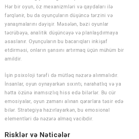
Hər bir oyun, öz mexanizmləri və qaydaları ilə
fərqlənir, bu da oyunçuların düşüncə tərzini və
yanaşmalarını dəyişir. Məsələn, bəzi oyunlar
təcrübəyə, analitik düşüncəyə və planlaşdırmaya
əsaslanır. Oyunçuların bu bacarıqları inkişaf
etdirməsi, onların şansını artırmaq üçün mühüm bir
amildir.
İşin psixoloji tərəfi də mütləq nəzərə alınmalıdır.
İnsanlar, oyun oynayarkən sıxıntı, narahatlıq və ya
hətta özünə inamsızlıq hiss edə bilərlər. Bu cür
emosiyalar, oyun zamanı alınan qərarlara təsir edə
bilər. Strategiya hazırlayarkən, bu emosional
elementləri də nəzərə almaq vacibdir.
Risklər və Nəticələr