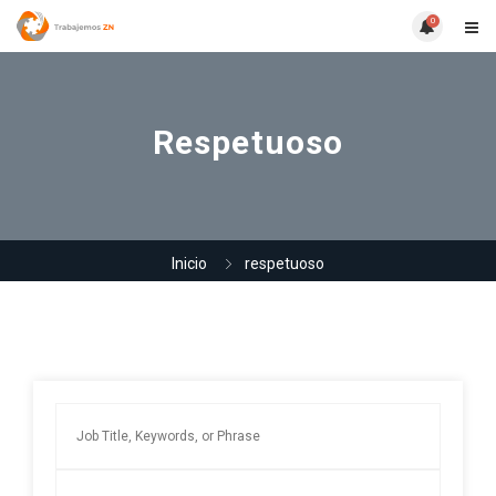
0
Respetuoso
Inicio
respetuoso