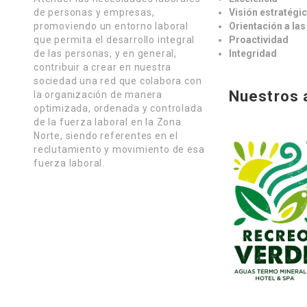
de personas y empresas,
Visión estratégi
promoviendo un entorno laboral
Orientación a la
que permita el desarrollo integral
Proactividad
de las personas, y en general,
Integridad
contribuir a crear en nuestra
sociedad una red que colabora con
Nuestros 
la organización de manera
optimizada, ordenada y controlada
de la fuerza laboral en la Zona
Norte, siendo referentes en el
reclutamiento y movimiento de esa
fuerza laboral.