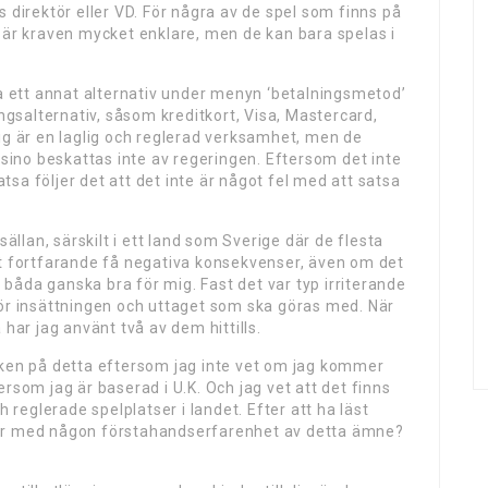
 direktör eller VD. För några av de spel som finns på
 är kraven mycket enklare, men de kan bara spelas i
ja ett annat alternativ under menyn ‘betalningsmetod’
ingsalternativ, såsom kreditkort, Visa, Mastercard,
ig är en laglig och reglerad verksamhet, men de
ino beskattas inte av regeringen. Eftersom det inte
sa följer det att det inte är något fel med att satsa
lan, särskilt i ett land som Sverige där de flesta
et fortfarande få negativa konsekvenser, även om det
båda ganska bra för mig. Fast det var typ irriterande
för insättningen och uttaget som ska göras med. När
 har jag använt två av dem hittills.
iken på detta eftersom jag inte vet om jag kommer
rsom jag är baserad i U.K. Och jag vet att det finns
eglerade spelplatser i landet. Efter att ha läst
här med någon förstahandserfarenhet av detta ämne?