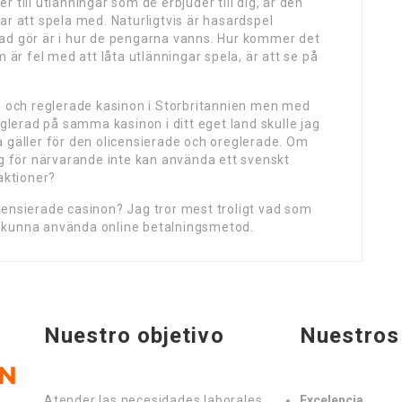
 till utlänningar som de erbjuder till dig, är den
ar att spela med. Naturligtvis är hasardspel
ad gör är i hur de pengarna vanns. Hur kommer det
 är fel med att låta utlänningar spela, är att se på
de och reglerade kasinon i Storbritannien men med
eglerad på samma kasinon i ditt eget land skulle jag
 gäller för den olicensierade och oreglerade. Om
ag för närvarande inte kan använda ett svenskt
aktioner?
censierade casinon? Jag tror mest troligt vad som
 kunna använda online betalningsmetod.
Nuestro objetivo
Nuestros 
Atender las necesidades laborales
Excelencia