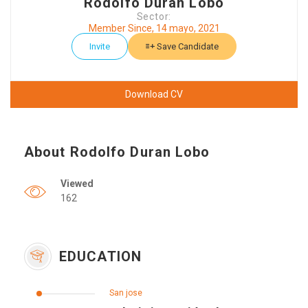
Rodolfo Duran Lobo
Sector:
Member Since, 14 mayo, 2021
Invite
Save Candidate
Download CV
About Rodolfo Duran Lobo
Viewed
162
EDUCATION
San jose