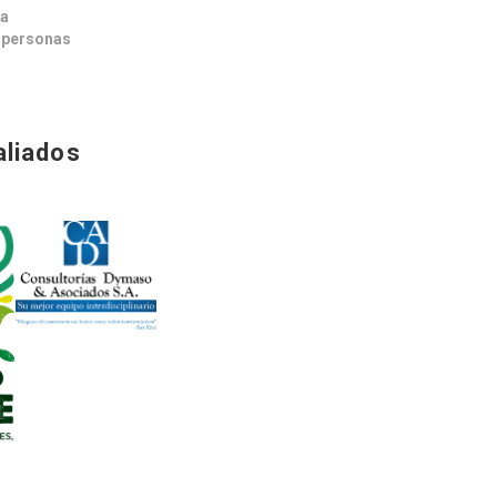
ca
s personas
aliados