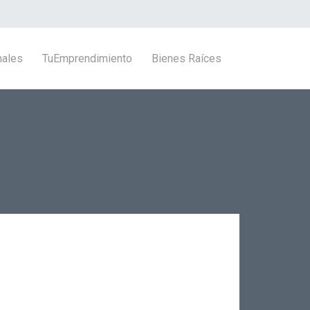
nales
TuEmprendimiento
Bienes Raíces
z