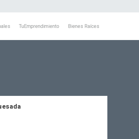
nales
TuEmprendimiento
Bienes Raíces
Quesada