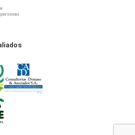
ca
s personas
aliados