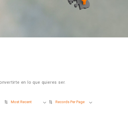
vertirte en lo que quieres ser.
Most Recent
Records Per Page