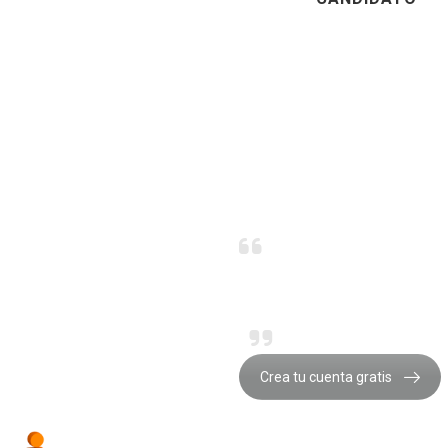
La unidad es fuer
Matshona Dhliway
Crea tu cuenta gratis