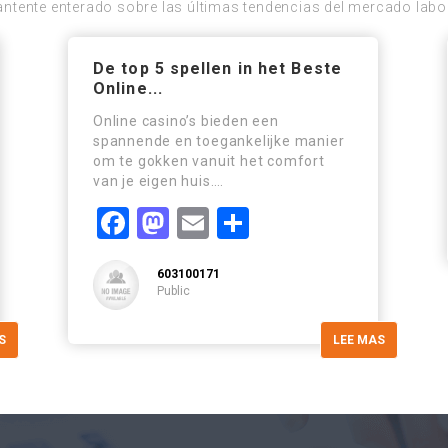
ntente enterado sobre las últimas tendencias del mercado labo
De top 5 spellen in het Beste
Online...
Online casino’s bieden een
spannende en toegankelijke manier
om te gokken vanuit het comfort
van je eigen huis….
r
Facebook
Mastodon
Email
Compartir
603100171
Public
S
LEE MAS