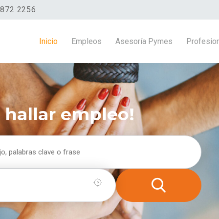
8872 2256
Inicio
Empleos
Asesoría Pymes
Profesio
l hallar empleo!