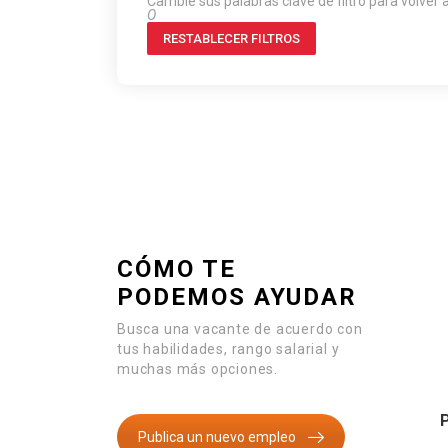
Cambie sus palabras clave de filtro para volver 
O
RESTABLECER FILTROS
CÓMO TE
PODEMOS AYUDAR
Busca una vacante de acuerdo con
tus habilidades, rango salarial y
muchas más opciones.
Publica un nuevo empleo