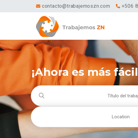
contacto@trabajemoszn.com
+506 
¡Ahora es más fáci