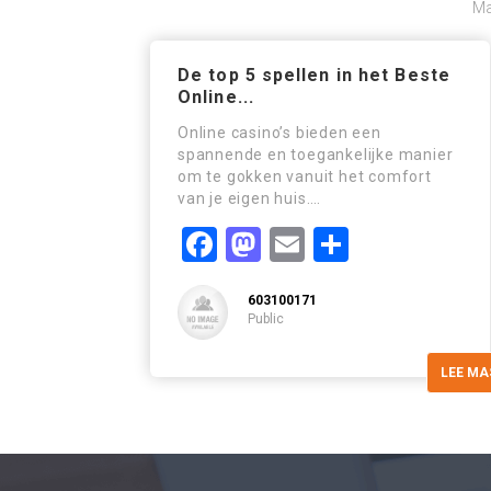
Ma
De top 5 spellen in het Beste
Online...
Online casino’s bieden een
spannende en toegankelijke manier
om te gokken vanuit het comfort
van je eigen huis….
Facebook
Mastodon
Email
Comparti
603100171
Public
LEE MA