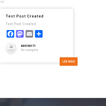
ral
Test Post Created
Test Post Created
Facebook
Mastodon
Email
Compartir
603100171
Sin categoría
LEE MAS