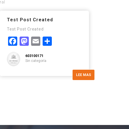
ral
Test Post Created
Test Post Created
Facebook
Mastodon
Email
Compartir
603100171
Sin categoría
LEE MAS