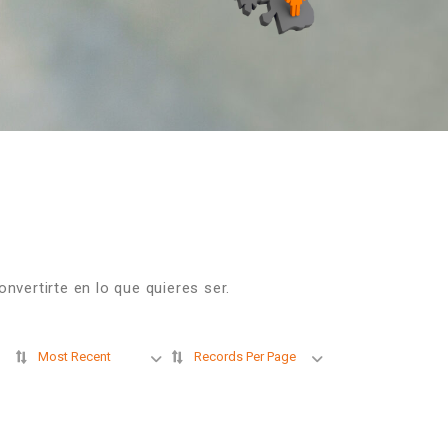
vertirte en lo que quieres ser.
Most Recent
Records Per Page