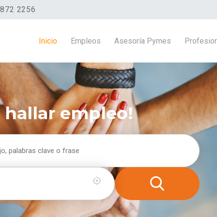
8872 2256
Inicio
Empleos
Asesoría Pymes
Profesio
l hallar empleo!