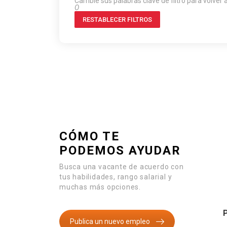
Cambie sus palabras clave de filtro para volver 
O
RESTABLECER FILTROS
CÓMO TE
PODEMOS AYUDAR
Busca una vacante de acuerdo con
tus habilidades, rango salarial y
muchas más opciones.
Publica un nuevo empleo