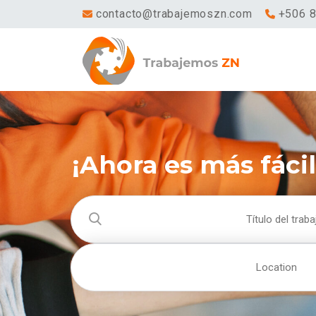
contacto@trabajemoszn.com
+506 
¡Ahora es más fáci