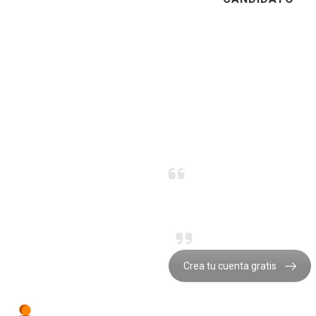
La unidad es fuer
Matshona Dhliway
Crea tu cuenta gratis