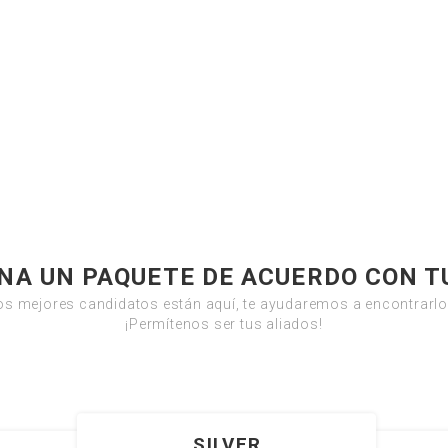
NA UN PAQUETE DE ACUERDO CON T
os mejores candidatos están aquí, te ayudaremos a encontrarlo
¡Permítenos ser tus aliados!
SILVER