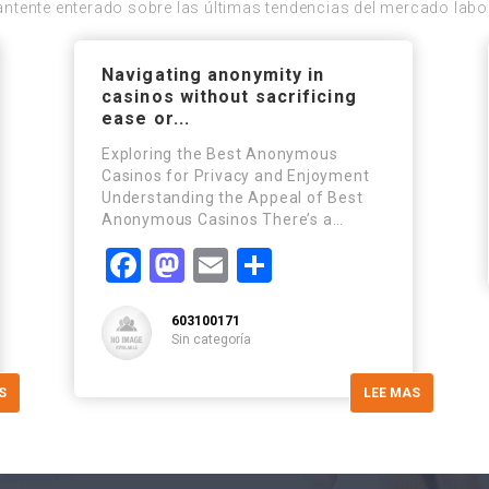
ntente enterado sobre las últimas tendencias del mercado labo
Navigating anonymity in
casinos without sacrificing
ease or...
Exploring the Best Anonymous
Casinos for Privacy and Enjoyment
Understanding the Appeal of Best
Anonymous Casinos There’s a…
r
Facebook
Mastodon
Email
Compartir
603100171
Sin categoría
S
LEE MAS