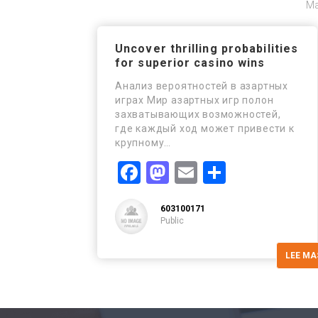
Ma
Uncover thrilling probabilities
for superior casino wins
Анализ вероятностей в азартных
играх Мир азартных игр полон
захватывающих возможностей,
где каждый ход может привести к
крупному…
Facebook
Mastodon
Email
Comparti
603100171
Public
LEE MA