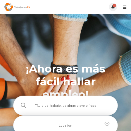
0
¡Ahora es más
fácil hallar
empleo!