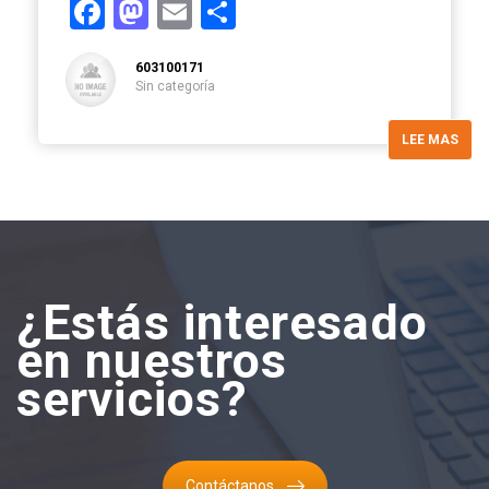
Facebook
Mastodon
Email
Compartir
603100171
Sin categoría
LEE MAS
¿Estás interesado
en nuestros
servicios?
Contáctanos