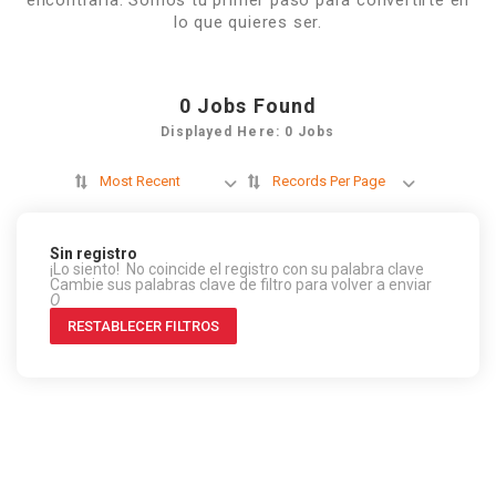
encontrarla. Somos tu primer paso para convertirte en
lo que quieres ser.
0
Jobs Found
Displayed Here: 0 Jobs
Most Recent
Records Per Page
Sin registro
¡Lo siento! No coincide el registro con su palabra clave
Cambie sus palabras clave de filtro para volver a enviar
O
RESTABLECER FILTROS