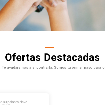
.
Ofertas Destacadas
i. Te ayudaremos a encontrarla. Somos tu primer paso para con
con su palabra clave