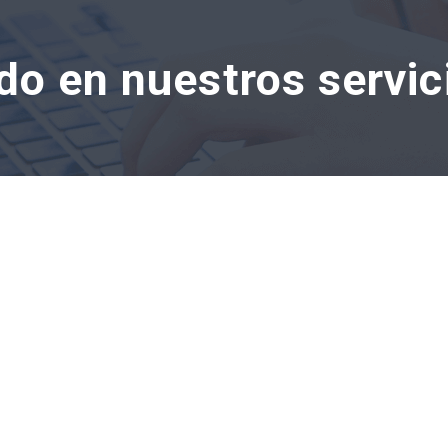
do en nuestros servic