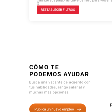
Cambie sus palabras clave de filtro para volver 
O
RESTABLECER FILTROS
CÓMO TE
PODEMOS AYUDAR
Busca una vacante de acuerdo con
tus habilidades, rango salarial y
muchas más opciones.
Publica un nuevo empleo