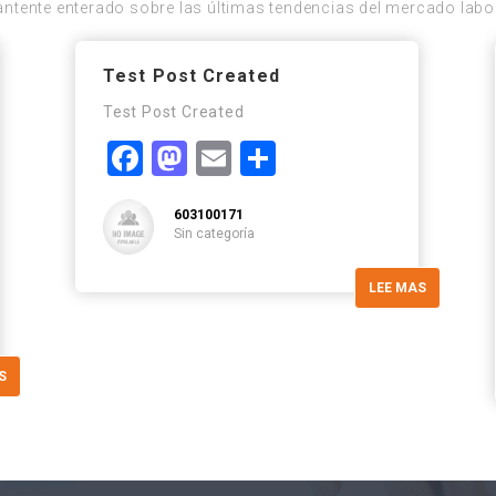
ntente enterado sobre las últimas tendencias del mercado labo
Test Post Created
Test Post Created
Facebook
Mastodon
Email
Compartir
603100171
r
Sin categoría
LEE MAS
S