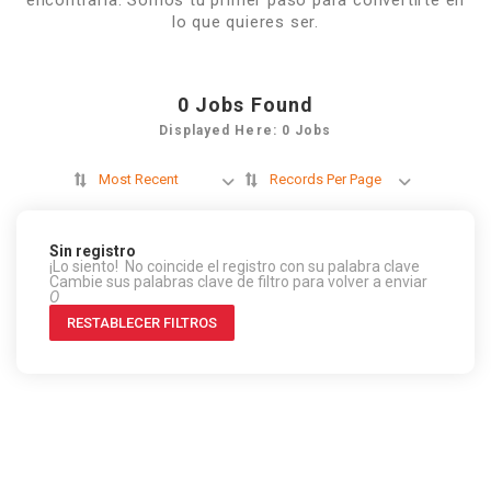
encontrarla. Somos tu primer paso para convertirte en
lo que quieres ser.
0
Jobs Found
Displayed Here: 0 Jobs
Most Recent
Records Per Page
Sin registro
¡Lo siento! No coincide el registro con su palabra clave
Cambie sus palabras clave de filtro para volver a enviar
O
RESTABLECER FILTROS