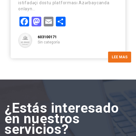
istifadəçi dostu platforması Azərbaycanda
onlayn…
Facebook
Mastodon
Email
Compartir
603100171
Sin categoría
LEE MAS
¿Estás interesado
en nuestros
servicios?