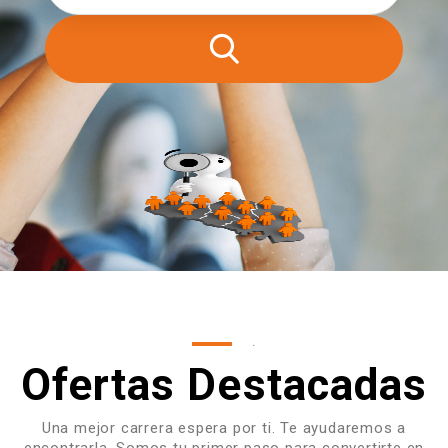
.
Ofertas Destacadas
Una mejor carrera espera por ti. Te ayudaremos a