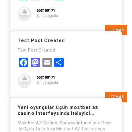
603100171
Sin categoría
LEE MAS
Test Post Created
Test Post Created
Facebook
Mastodon
Email
Compartir
603100171
Sin categoría
LEE MAS
Yeni oyunçular üçün mostbet az
casino interfeysində itələyici...
Mostbet AZ Casino: Sadə və İntuitiv İnterfeys
ilə Oyun Təcrübəsi Mostbet AZ Casino-nun