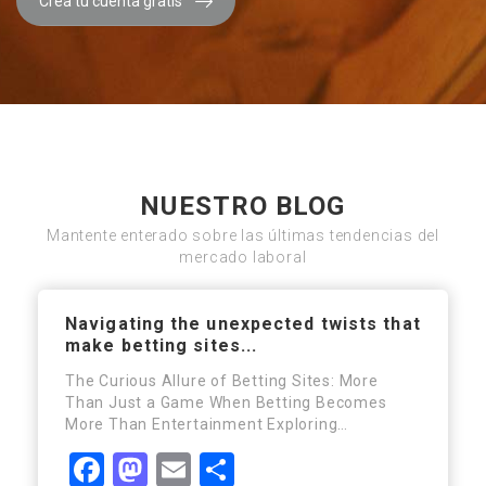
Crea tu cuenta gratis
NUESTRO BLOG
Mantente enterado sobre las últimas tendencias del
mercado laboral
Navigating the unexpected twists that
make betting sites...
The Curious Allure of Betting Sites: More
Than Just a Game When Betting Becomes
More Than Entertainment Exploring…
Facebook
Mastodon
Email
Compartir